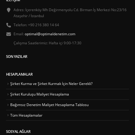
Adres:
İçerenköy Mh Değirmenyolu Cd. Birman İş Merkezi No:23/16
Ataşehir / İstanbul
Telefon:
+90 216 380 14 64
Email:
optimal@optimaldenetim.com
Çalışma Saatlerimiz:
Hafta içi 9:00-17:30
SON YAZILAR
HESAPLAMALAR
Şirket Kurma ve Şirket Kurmak İçin Neler Gerekli?
Şirket Kuruluşu Maliyet Hesaplama
Bağımsız Denetim Maliyet Hesaplama Tablosu
Tüm Hesaplamalar
SOSYAL AĞLAR