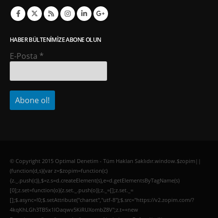
HABER BÜLTENIMIZE ABONE OLUN
E-Posta
*
© Copyright 2015 Optimal Denetim - Tüm Hakları Saklıdır.window.$zopim||
(function(d,s){var z=$zopim=function(c)
{z._.push(c)},$=z.s=d.createElement(s),e=d.getElementsByTagName(s)
[0];z.set=function(o){z.set._.push(o)};z._=[];z.set._=
[];$.async=!0;$.setAttribute("charset","utf-8");$.src="https://v2.zopim.com/?
4kqKhLGh3TB5x1lOaqwv5KiRUXombZ8V";z.t=+new