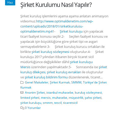
Haz
Şirket Kurulumu Nasıl Yapılır?
Şirket kuruluş işlemlerini aşama aşama anlatan animasyon
videomuz.
http://www.optimaldenetim.com/wp-
content/uploads/2018/01/sirketkurulusu-
optimaldenetim.mp4
1-
Şirket kuruluşu
için yapılacak
ticari faaliyet konusu seçilir.2- Seçilen faaliyet konusu ve
yapılacak işin büyüklüğüne göre şirket tipi ve asgari
sermayebelirlenir.3- Şirket kuruluş kurucu ortakları ile
birlikte
şirket kuruluş sözleşmesi
oluşturulur.4- Şirket
kuruluşu 2017 yılından itibaren birçok ticaret sicil
müdürlüğünce değişiklikler dâhil
şirket kuruluşu
Mersis
üzerinden yapılmaktadır.5- Sonrasında ise
şirket
kuruluş dilekçesi
,
şirket kuruluş evrakları
ile oluşturulur
ve
şirket kuruluş bildirim formu
düzenlenerek, ticaret...
Genel Makaleler
,
Şirket Kurmak
,
SMMM
,
Türkiye'de Şirket
Kurmak
Anonim Şirket
,
istanbul muhasebe
,
kuruluş sözleşmesi
,
limited şirketi
,
mersis
,
muhasebe
,
müşavirlik
,
şahıs şirketi
,
şirket kuruluşu
,
smmm
,
tescil
,
ticaretsicil
0 Yorumlar