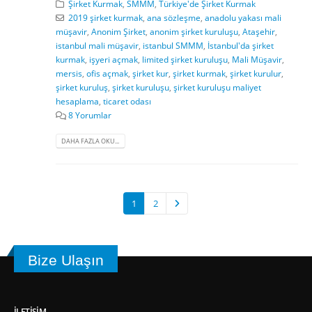
Şirket Kurmak
,
SMMM
,
Türkiye'de Şirket Kurmak
2019 şirket kurmak
,
ana sözleşme
,
anadolu yakası mali
müşavir
,
Anonim Şirket
,
anonim şirket kuruluşu
,
Ataşehir
,
istanbul mali müşavir
,
istanbul SMMM
,
İstanbul'da şirket
kurmak
,
işyeri açmak
,
limited şirket kuruluşu
,
Mali Müşavir
,
mersis
,
ofis açmak
,
şirket kur
,
şirket kurmak
,
şirket kurulur
,
şirket kuruluş
,
şirket kuruluşu
,
şirket kuruluşu maliyet
hesaplama
,
ticaret odası
8 Yorumlar
DAHA FAZLA OKU...
1
2
Bize Ulaşın
İLETIŞIM