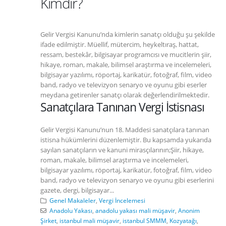
Kimdir?
Gelir Vergisi Kanunu’nda kimlerin sanatçı olduğu şu şekilde
ifade edilmiştir. Müellif, mütercim, heykeltıraş, hattat,
ressam, bestekâr, bilgisayar programcısı ve mucitlerin şiir,
hikaye, roman, makale, bilimsel araştırma ve incelemeleri,
bilgisayar yazılımı, röportaj, karikatür, fotoğraf, film, video
band, radyo ve televizyon senaryo ve oyunu gibi eserler
meydana getirenler sanatçı olarak değerlendirilmektedir.
Sanatçılara Tanınan Vergi İstisnası
Gelir Vergisi Kanunu’nun 18. Maddesi sanatçılara tanınan
istisna hükümlerini düzenlemiştir. Bu kapsamda yukarıda
sayılan sanatçıların ve kanuni mirasçılarının;Şiir, hikaye,
roman, makale, bilimsel araştırma ve incelemeleri,
bilgisayar yazılımı, röportaj, karikatür, fotoğraf, film, video
band, radyo ve televizyon senaryo ve oyunu gibi eserlerini
gazete, dergi, bilgisayar...
Genel Makaleler
,
Vergi İncelemesi
Anadolu Yakası
,
anadolu yakası mali müşavir
,
Anonim
Şirket
,
istanbul mali müşavir
,
istanbul SMMM
,
Kozyatağı
,