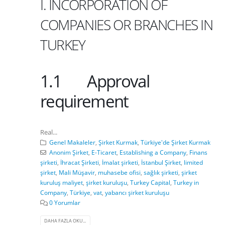
I. INCORPORATION OF
COMPANIES OR BRANCHES IN
TURKEY
1.1 Approval
requirement
Real...
Genel Makaleler
,
Şirket Kurmak
,
Türkiye'de Şirket Kurmak
Anonim Şirket
,
E-Ticaret
,
Establishing a Company
,
Finans
şirketi
,
İhracat Şirketi
,
İmalat şirketi
,
İstanbul Şirket
,
limited
şirket
,
Mali Müşavir
,
muhasebe ofisi
,
sağlık şirketi
,
şirket
kuruluş maliyet
,
şirket kuruluşu
,
Turkey Capital
,
Turkey in
Company
,
Türkiye
,
vat
,
yabancı şirket kuruluşu
0 Yorumlar
DAHA FAZLA OKU...