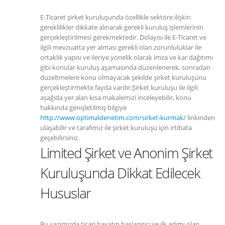
E-Ticaret şirket kuruluşunda özellikle sektöre ilişkin
gereklilikler dikkate alınarak gerekli kuruluş işlemlerinin
gerçekleştirilmesi gerekmektedir. Dolayısı ile E-Ticaret ve
ilgili mevzuatta yer alması gerekli olan zorunluluklar ile
ortaklık yapısı ve ileriye yönelik olarak imza ve kar dağıtımı
gibi konular kuruluş aşamasında düzenlenerek, sonradan
düzeltmelere konu olmayacak şekilde şirket kuruluşunu
gerçekleştirmekte fayda vardır.Şirket kuruluşu ile ilgili
aşağıda yer alan kısa makalemizi inceleyebilir, konu
hakkında genişletilmiş bilgiye
http://www.optimaldenetim.com/sirket-kurmak/
linkinden
ulaşabilir ve tarafımız ile şirket kuruluşu için irtibata
geçebilirsiniz.
Limited Şirket ve Anonim Şirket
Kuruluşunda Dikkat Edilecek
Hususlar
Bu yazımızda ticari hayatın başlangıcı ve ilk adımı olan