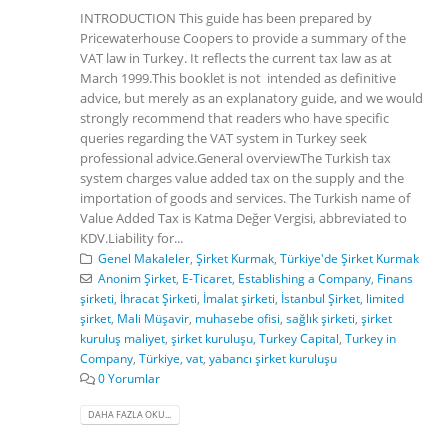
INTRODUCTION This guide has been prepared by
Pricewaterhouse Coopers to provide a summary of the
VAT law in Turkey. It reflects the current tax law as at
March 1999.This booklet is not intended as definitive
advice, but merely as an explanatory guide, and we would
strongly recommend that readers who have specific
queries regarding the VAT system in Turkey seek
professional advice.General overviewThe Turkish tax
system charges value added tax on the supply and the
importation of goods and services. The Turkish name of
Value Added Tax is Katma Değer Vergisi, abbreviated to
KDV.Liability for...
Genel Makaleler
,
Şirket Kurmak
,
Türkiye'de Şirket Kurmak
Anonim Şirket
,
E-Ticaret
,
Establishing a Company
,
Finans
şirketi
,
İhracat Şirketi
,
İmalat şirketi
,
İstanbul Şirket
,
limited
şirket
,
Mali Müşavir
,
muhasebe ofisi
,
sağlık şirketi
,
şirket
kuruluş maliyet
,
şirket kuruluşu
,
Turkey Capital
,
Turkey in
Company
,
Türkiye
,
vat
,
yabancı şirket kuruluşu
0 Yorumlar
DAHA FAZLA OKU...