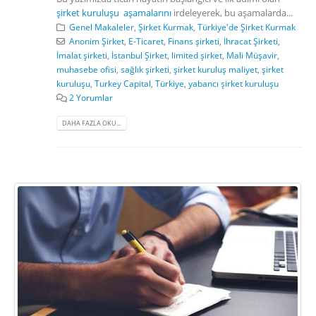
şirket kuruluşu aşamalarını
irdeleyerek, bu aşamalarda...
Genel Makaleler
,
Şirket Kurmak
,
Türkiye'de Şirket Kurmak
Anonim Şirket
,
E-Ticaret
,
Finans şirketi
,
İhracat Şirketi
,
İmalat şirketi
,
İstanbul Şirket
,
limited şirket
,
Mali Müşavir
,
muhasebe ofisi
,
sağlık şirketi
,
şirket kuruluş maliyet
,
şirket
kuruluşu
,
Turkey Capital
,
Türkiye
,
yabancı şirket kuruluşu
2 Yorumlar
DAHA FAZLA OKU...