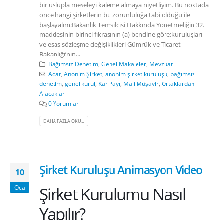
bir üslupla meseleyi kaleme almaya niyetliyim. Bu noktada
önce hangi şirketlerin bu zorunluluğa tabi olduğu ile
başlayalım;Bakanlık Temsilcisi Hakkında Yönetmeliğin 32.
maddesinin birinci fıkrasının (a) bendine göre;kuruluşları
ve esas sözleşme değişiklikleri Gümrük ve Ticaret
Bakanlığı’nın...
Bağımsız Denetim
,
Genel Makaleler
,
Mevzuat
Adat
,
Anonim Şirket
,
anonim şirket kuruluşu
,
bağımsız
denetim
,
genel kurul
,
Kar Payı
,
Mali Müşavir
,
Ortaklardan
Alacaklar
0 Yorumlar
DAHA FAZLA OKU...
Şirket Kuruluşu Animasyon Video
10
Şirket Kurulumu Nasıl
Oca
Yapılır?