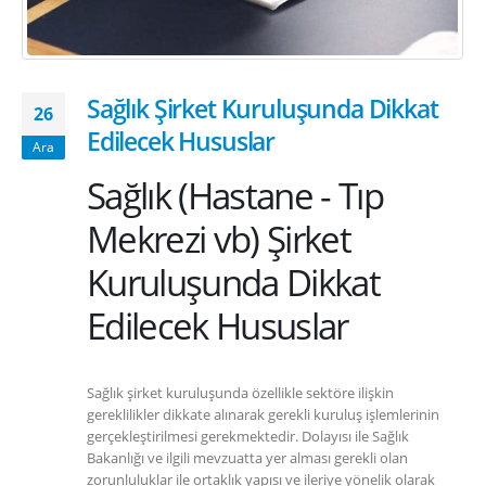
Sağlık Şirket Kuruluşunda Dikkat
26
Edilecek Hususlar
Ara
Sağlık (Hastane - Tıp
Mekrezi vb) Şirket
Kuruluşunda Dikkat
Edilecek Hususlar
Sağlık şirket kuruluşunda özellikle sektöre ilişkin
gereklilikler dikkate alınarak gerekli kuruluş işlemlerinin
gerçekleştirilmesi gerekmektedir. Dolayısı ile Sağlık
Bakanlığı ve ilgili mevzuatta yer alması gerekli olan
zorunluluklar ile ortaklık yapısı ve ileriye yönelik olarak