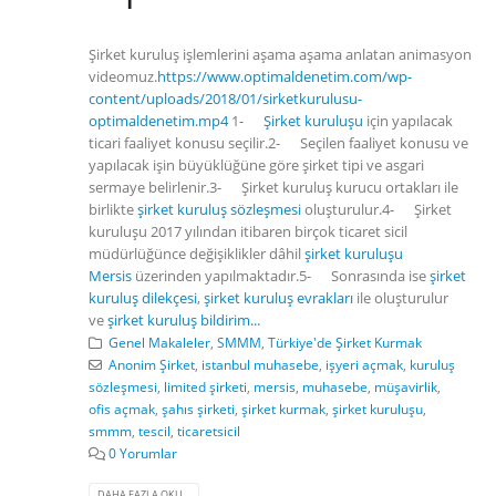
Şirket kuruluş işlemlerini aşama aşama anlatan animasyon
videomuz.
https://www.optimaldenetim.com/wp-
content/uploads/2018/01/sirketkurulusu-
optimaldenetim.mp4
1-
Şirket kuruluşu
için yapılacak
ticari faaliyet konusu seçilir.2- Seçilen faaliyet konusu ve
yapılacak işin büyüklüğüne göre şirket tipi ve asgari
sermaye belirlenir.3- Şirket kuruluş kurucu ortakları ile
birlikte
şirket kuruluş sözleşmesi
oluşturulur.4- Şirket
kuruluşu 2017 yılından itibaren birçok ticaret sicil
müdürlüğünce değişiklikler dâhil
şirket kuruluşu
Mersis
üzerinden yapılmaktadır.5- Sonrasında ise
şirket
kuruluş dilekçesi
,
şirket kuruluş evrakları
ile oluşturulur
ve
şirket kuruluş bildirim...
Genel Makaleler
,
SMMM
,
Türkiye'de Şirket Kurmak
Anonim Şirket
,
istanbul muhasebe
,
işyeri açmak
,
kuruluş
sözleşmesi
,
limited şirketi
,
mersis
,
muhasebe
,
müşavirlik
,
ofis açmak
,
şahıs şirketi
,
şirket kurmak
,
şirket kuruluşu
,
smmm
,
tescil
,
ticaretsicil
0 Yorumlar
DAHA FAZLA OKU...