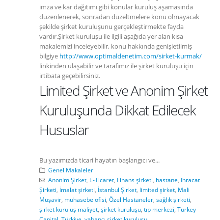
imza ve kar dağıtımı gibi konular kuruluş aşamasında
düzenlenerek, sonradan düzeltmelere konu olmayacak
şekilde şirket kuruluşunu gerçekleştirmekte fayda
vardır.Şirket kuruluşu ile ilgili aşağıda yer alan kısa
makalemizi inceleyebilir, konu hakkında genişletilmiş
bilgiye
http://www.optimaldenetim.com/sirket-kurmak/
linkinden ulaşabilir ve tarafımız ile şirket kuruluşu için
irtibata geçebilirsiniz.
Limited Şirket ve Anonim Şirket
Kuruluşunda Dikkat Edilecek
Hususlar
Bu yazımızda ticari hayatın başlangıcı ve...
Genel Makaleler
Anonim Şirket
,
E-Ticaret
,
Finans şirketi
,
hastane
,
İhracat
Şirketi
,
İmalat şirketi
,
İstanbul Şirket
,
limited şirket
,
Mali
Müşavir
,
muhasebe ofisi
,
Özel Hastaneler
,
sağlık şirketi
,
şirket kuruluş maliyet
,
şirket kuruluşu
,
tıp merkezi
,
Turkey
Capital
,
Türkiye
,
yabancı şirket kuruluşu