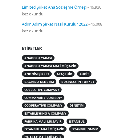
Limited Şirket Ana Sözleşme Örneği
- 46.930
kez okundu.
Adım Adım Şirket Nasıl Kurulur 2022
- 46.008
kez okundu.
ETIKETLER
ANADOLU YAKASI
ANADOLU YAKASI MALI MÜŞAVIR
ANONIM ŞIRKET
ATAŞEHIR
AUDIT
BAĞIMSIZ DENETIM
BUSINESS IN TURKEY
COLLECTIVE COMPANY
COMMANDITE COMPANY
COOPERATIVE COMPANY
DENETIM
ESTABLISHING A COMPANY
FABRIKA MALI MÜŞAVIR
ISTANBUL
ISTANBUL MALI MÜŞAVIR
ISTANBUL SMMM
ITHALAT MALI MÜŞAVIR