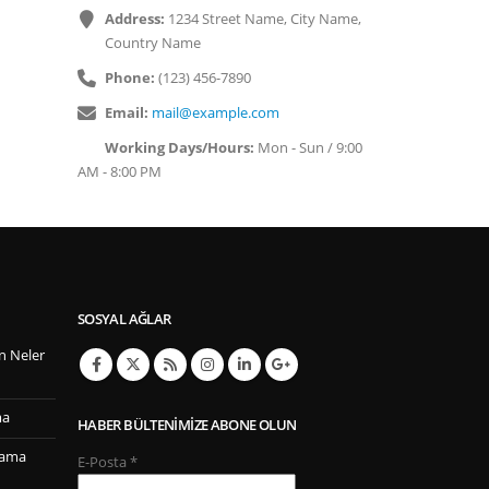
Address:
1234 Street Name, City Name,
Country Name
Phone:
(123) 456-7890
Email:
mail@example.com
Working Days/Hours:
Mon - Sun / 9:00
AM - 8:00 PM
SOSYAL AĞLAR
n Neler
ma
HABER BÜLTENIMIZE ABONE OLUN
lama
E-Posta
*