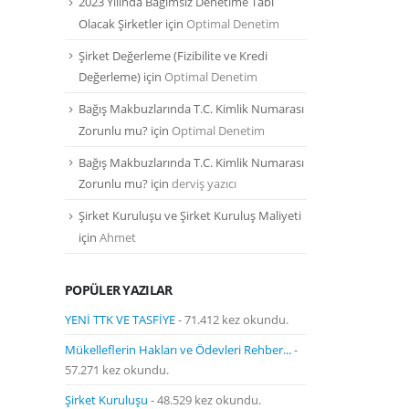
2023 Yılında Bağımsız Denetime Tabi
Olacak Şirketler
için
Optimal Denetim
Şirket Değerleme (Fizibilite ve Kredi
Değerleme)
için
Optimal Denetim
Bağış Makbuzlarında T.C. Kimlik Numarası
Zorunlu mu?
için
Optimal Denetim
Bağış Makbuzlarında T.C. Kimlik Numarası
Zorunlu mu?
için
derviş yazıcı
Şirket Kuruluşu ve Şirket Kuruluş Maliyeti
için
Ahmet
POPÜLER YAZILAR
YENİ TTK VE TASFİYE
- 71.412 kez okundu.
Mükelleflerin Hakları ve Ödevleri Rehber...
-
57.271 kez okundu.
Şirket Kuruluşu
- 48.529 kez okundu.