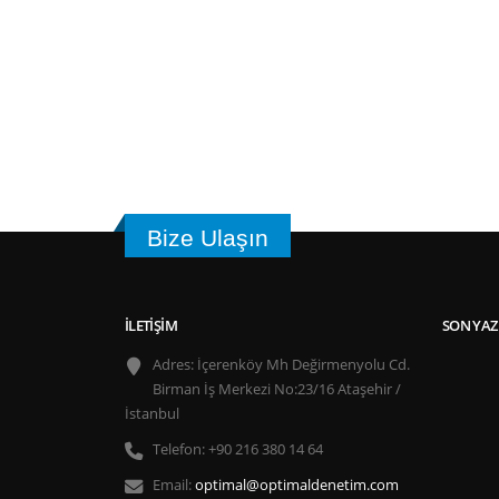
Bize Ulaşın
İLETIŞIM
SON YAZ
Adres:
İçerenköy Mh Değirmenyolu Cd.
Birman İş Merkezi No:23/16 Ataşehir /
İstanbul
Telefon:
+90 216 380 14 64
Email:
optimal@optimaldenetim.com