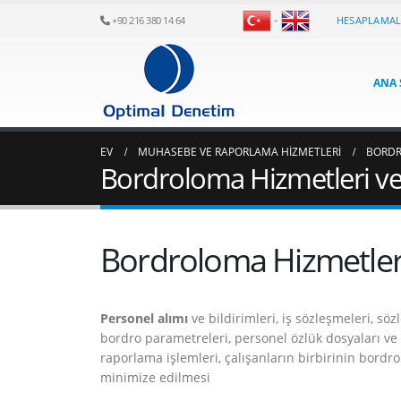
-
HESAPLAMA
+90 216 380 14 64
ANA 
EV
MUHASEBE VE RAPORLAMA HIZMETLERI
BORDR
Bordroloma Hizmetleri ve
Bordroloma Hizmetleri
Personel alımı
ve bildirimleri, iş sözleşmeleri, sö
bordro parametreleri, personel özlük dosyaları ve i
raporlama işlemleri, çalışanların birbirinin bordr
minimize edilmesi