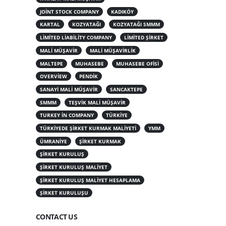
JOINT STOCK COMPANY
KADIKÖY
KARTAL
KOZYATAĞI
KOZYATAĞI SMMM
LIMITED LIABILITY COMPANY
LIMITED ŞIRKET
MALI MÜŞAVIR
MALI MÜŞAVIRLIK
MALTEPE
MUHASEBE
MUHASEBE OFISI
OVERVIEW
PENDIK
SANAYI MALI MÜŞAVIR
SANCAKTEPE
SMMM
TEŞVIK MALI MÜŞAVIR
TURKEY IN COMPANY
TÜRKIYE
TÜRKIYEDE ŞIRKET KURMAK MALIYETI
YMM
ÜMRANIYE
ŞIRKET KURMAK
ŞIRKET KURULUŞ
ŞIRKET KURULUŞ MALIYET
ŞIRKET KURULUŞ MALIYET HESAPLAMA
ŞIRKET KURULUŞU
CONTACT US