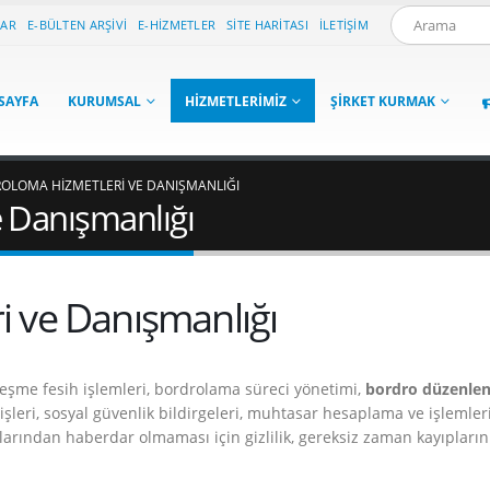
LAR
E-BÜLTEN ARŞIVI
E-HIZMETLER
SITE HARITASI
İLETIŞIM
SAYFA
KURUMSAL
HIZMETLERIMIZ
ŞIRKET KURMAK
OLOMA HIZMETLERI VE DANIŞMANLIĞI
 Danışmanlığı
 ve Danışmanlığı
zleşme fesih işlemleri, bordrolama süreci yönetimi,
bordro düzenle
şleri, sosyal güvenlik bildirgeleri, muhtasar hesaplama ve işlemleri
olarından haberdar olmaması için gizlilik, gereksiz zaman kayıpların