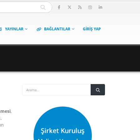
YAYINLAR
BAĞLANTILAR
GIRIŞ YAP
nmesi
,
,
ın