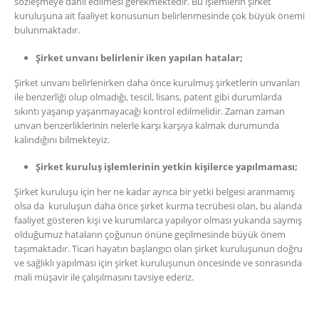
sözleşmeye dahil edilmesi gerekmektedir. Bu işlemlerin şirket
kuruluşuna ait faaliyet konusunun belirlenmesinde çok büyük önemi
bulunmaktadır.
Şirket unvanı belirlenir iken yapılan hatalar;
Şirket unvanı belirlenirken daha önce kurulmuş şirketlerin unvanları
ile benzerliği olup olmadığı, tescil, lisans, patent gibi durumlarda
sıkıntı yaşanıp yaşanmayacağı kontrol edilmelidir. Zaman zaman
unvan benzerliklerinin nelerle karşı karşıya kalmak durumunda
kalındığını bilmekteyiz.
Şirket kuruluş işlemlerinin yetkin kişilerce yapılmaması;
Şirket kuruluşu için her ne kadar ayrıca bir yetki belgesi aranmamış
olsa da kuruluşun daha önce şirket kurma tecrübesi olan, bu alanda
faaliyet gösteren kişi ve kurumlarca yapılıyor olması yukarıda saymış
olduğumuz hataların çoğunun önüne geçilmesinde büyük önem
taşımaktadır. Ticari hayatın başlangıcı olan şirket kuruluşunun doğru
ve sağlıklı yapılması için şirket kuruluşunun öncesinde ve sonrasında
mali müşavir ile çalışılmasını tavsiye ederiz.