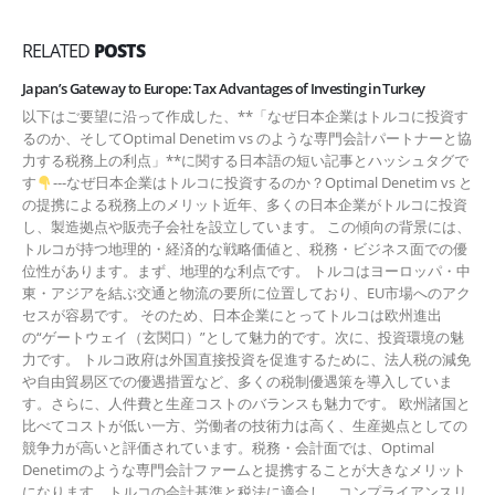
RELATED
POSTS
Japan’s Gateway to Europe: Tax Advantages of Investing in Turkey
以下はご要望に沿って作成した、**「なぜ日本企業はトルコに投資す
るのか、そしてOptimal Denetim vs のような専門会計パートナーと協
力する税務上の利点」**に関する日本語の短い記事とハッシュタグで
す
---なぜ日本企業はトルコに投資するのか？Optimal Denetim vs と
の提携による税務上のメリット近年、多くの日本企業がトルコに投資
し、製造拠点や販売子会社を設立しています。 この傾向の背景には、
トルコが持つ地理的・経済的な戦略価値と、税務・ビジネス面での優
位性があります。まず、地理的な利点です。 トルコはヨーロッパ・中
東・アジアを結ぶ交通と物流の要所に位置しており、EU市場へのアク
セスが容易です。 そのため、日本企業にとってトルコは欧州進出
の“ゲートウェイ（玄関口）”として魅力的です。次に、投資環境の魅
力です。 トルコ政府は外国直接投資を促進するために、法人税の減免
や自由貿易区での優遇措置など、多くの税制優遇策を導入していま
す。さらに、人件費と生産コストのバランスも魅力です。 欧州諸国と
比べてコストが低い一方、労働者の技術力は高く、生産拠点としての
競争力が高いと評価されています。税務・会計面では、Optimal
Denetimのような専門会計ファームと提携することが大きなメリット
になります。トルコの会計基準と税法に適合し、コンプライアンスリ