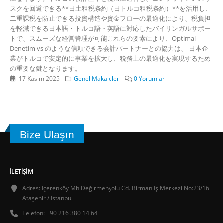
スクを回避できる**日土租税条約（日トルコ租税条約）**を活用し、
二重課税を防止できる投資構造や資金フローの最適化により、税負担
を軽減できる日本語・トルコ語・英語に対応したバイリンガルサポー
トで、スムーズな経営管理が可能これらの要素により、Optimal
Denetim vs のような信頼できる会計パートナーとの協力は、 日本企
業がトルコで安定的に事業を拡大し、税務上の最適化を実現するため
の重要な鍵となります。
17 Kasım 2025
Genel Makaleler
0 Yorumlar
Bize Ulaşın
İLETIŞIM
Adres:
İçerenköy Mh Değirmenyolu Cd. Birman İş Merkezi No:23/16
Ataşehir / İstanbul
Telefon:
+90 216 380 14 64