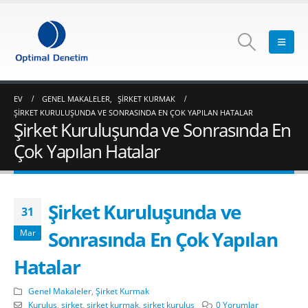
EV
GENEL MAKALELER
,
ŞIRKET KURMAK
ŞIRKET KURULUŞUNDA VE SONRASINDA EN ÇOK YAPILAN HATALAR
Şirket Kuruluşunda ve Sonrasında En
Çok Yapılan Hatalar
Şirket Kuruluşunda ve
31
Sonrasında En Çok Yapılan
Mar
Hatalar
Genel Makaleler
,
Şirket Kurmak
Kuruluş
,
şirket
,
şirket kurmak
,
şirket kuruluş
0 Yorumlar