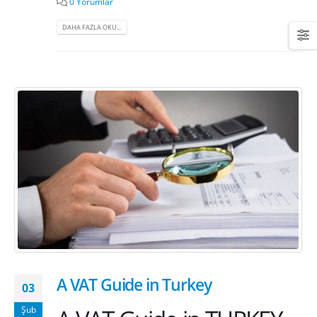
0 Yorumlar
DAHA FAZLA OKU...
A VAT Guide in Turkey
03
Şub