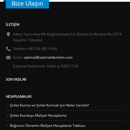
Bize Ulaşın
İLETIŞIM
Adres:
İçerenköy Mh Değirmenyolu Cd. Birman İş Merkezi No:23/16
Ataşehir / İstanbul
Telefon:
+90 216 380 14 64
Email:
optimal@optimaldenetim.com
Çalışma Saatlerimiz:
Hafta içi 9:00-17:30
SON YAZILAR
HESAPLAMALAR
Şirket Kurma ve Şirket Kurmak İçin Neler Gerekli?
Şirket Kuruluşu Maliyet Hesaplama
Bağımsız Denetim Maliyet Hesaplama Tablosu