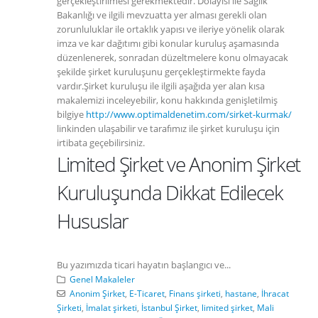
gerçekleştirilmesi gerekmektedir. Dolayısı ile Sağlık
Bakanlığı ve ilgili mevzuatta yer alması gerekli olan
zorunluluklar ile ortaklık yapısı ve ileriye yönelik olarak
imza ve kar dağıtımı gibi konular kuruluş aşamasında
düzenlenerek, sonradan düzeltmelere konu olmayacak
şekilde şirket kuruluşunu gerçekleştirmekte fayda
vardır.Şirket kuruluşu ile ilgili aşağıda yer alan kısa
makalemizi inceleyebilir, konu hakkında genişletilmiş
bilgiye
http://www.optimaldenetim.com/sirket-kurmak/
linkinden ulaşabilir ve tarafımız ile şirket kuruluşu için
irtibata geçebilirsiniz.
Limited Şirket ve Anonim Şirket
Kuruluşunda Dikkat Edilecek
Hususlar
Bu yazımızda ticari hayatın başlangıcı ve...
Genel Makaleler
Anonim Şirket
,
E-Ticaret
,
Finans şirketi
,
hastane
,
İhracat
Şirketi
,
İmalat şirketi
,
İstanbul Şirket
,
limited şirket
,
Mali