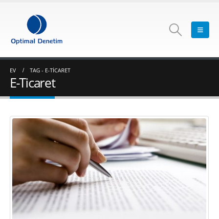
EV
TAG -
E-TICARET
E-Ticaret