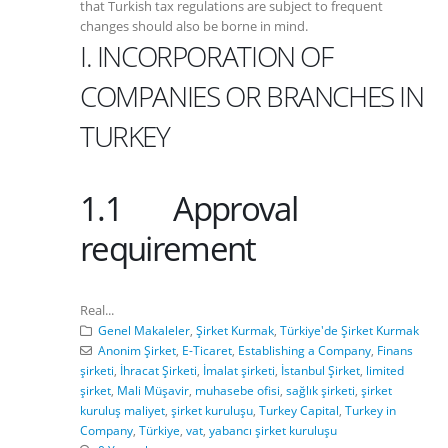
that Turkish tax regulations are subject to frequent
changes should also be borne in mind.
I. INCORPORATION OF
COMPANIES OR BRANCHES IN
TURKEY
1.1 Approval
requirement
Real...
Genel Makaleler
,
Şirket Kurmak
,
Türkiye'de Şirket Kurmak
Anonim Şirket
,
E-Ticaret
,
Establishing a Company
,
Finans
şirketi
,
İhracat Şirketi
,
İmalat şirketi
,
İstanbul Şirket
,
limited
şirket
,
Mali Müşavir
,
muhasebe ofisi
,
sağlık şirketi
,
şirket
kuruluş maliyet
,
şirket kuruluşu
,
Turkey Capital
,
Turkey in
Company
,
Türkiye
,
vat
,
yabancı şirket kuruluşu