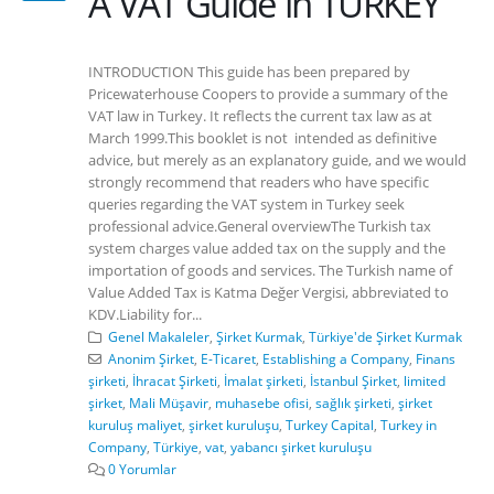
A VAT Guide in TURKEY
INTRODUCTION This guide has been prepared by
Pricewaterhouse Coopers to provide a summary of the
VAT law in Turkey. It reflects the current tax law as at
March 1999.This booklet is not intended as definitive
advice, but merely as an explanatory guide, and we would
strongly recommend that readers who have specific
queries regarding the VAT system in Turkey seek
professional advice.General overviewThe Turkish tax
system charges value added tax on the supply and the
importation of goods and services. The Turkish name of
Value Added Tax is Katma Değer Vergisi, abbreviated to
KDV.Liability for...
Genel Makaleler
,
Şirket Kurmak
,
Türkiye'de Şirket Kurmak
Anonim Şirket
,
E-Ticaret
,
Establishing a Company
,
Finans
şirketi
,
İhracat Şirketi
,
İmalat şirketi
,
İstanbul Şirket
,
limited
şirket
,
Mali Müşavir
,
muhasebe ofisi
,
sağlık şirketi
,
şirket
kuruluş maliyet
,
şirket kuruluşu
,
Turkey Capital
,
Turkey in
Company
,
Türkiye
,
vat
,
yabancı şirket kuruluşu
0 Yorumlar