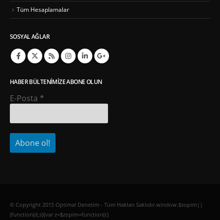
Tüm Hesaplamalar
SOSYAL AĞLAR
HABER BÜLTENIMIZE ABONE OLUN
E-Posta
*
© Copyright 2015 Optimal Denetim - Tüm Hakları Saklıdır.window.$zopim||
(function(d,s){var z=$zopim=function(c)