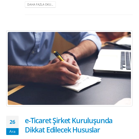
DAHA FAZLA OKU...
e-Ticaret Şirket Kuruluşunda
26
Dikkat Edilecek Hususlar
Ara