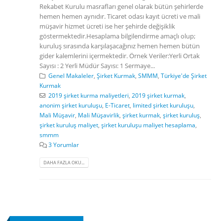
Rekabet Kurulu masrafları genel olarak bütün şehirlerde
hemen hemen aynıdır. Ticaret odası kayıt ücreti ve mali
müşavir hizmet ücreti ise her şehirde değişiklik
göstermektedir.Hesaplama bilgilendirme amaçlı olup;
kuruluş sırasında karşılaşacağınız hemen hemen bütün
gider kalemlerini içermektedir. Örnek Veriler:Yerli Ortak
Sayısı : 2 Yerli Müdür Sayısı: 1 Sermaye...
Genel Makaleler
,
Şirket Kurmak
,
SMMM
,
Türkiye'de Şirket
Kurmak
2019 şirket kurma maliyetleri
,
2019 şirket kurmak
,
anonim şirket kuruluşu
,
E-Ticaret
,
limited şirket kuruluşu
,
Mali Müşavir
,
Mali Müşavirlik
,
şirket kurmak
,
şirket kuruluş
,
şirket kuruluş maliyet
,
şirket kuruluşu maliyet hesaplama
,
smmm
3 Yorumlar
DAHA FAZLA OKU...