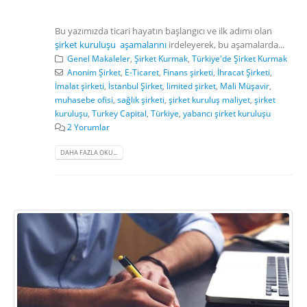
Bu yazımızda ticari hayatın başlangıcı ve ilk adımı olan
şirket kuruluşu aşamalarını
irdeleyerek, bu aşamalarda...
Genel Makaleler
,
Şirket Kurmak
,
Türkiye'de Şirket Kurmak
Anonim Şirket
,
E-Ticaret
,
Finans şirketi
,
İhracat Şirketi
,
İmalat şirketi
,
İstanbul Şirket
,
limited şirket
,
Mali Müşavir
,
muhasebe ofisi
,
sağlık şirketi
,
şirket kuruluş maliyet
,
şirket
kuruluşu
,
Turkey Capital
,
Türkiye
,
yabancı şirket kuruluşu
2 Yorumlar
DAHA FAZLA OKU...