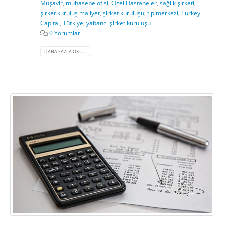
Müşavir
,
muhasebe ofisi
,
Özel Hastaneler
,
sağlık şirketi
,
şirket kuruluş maliyet
,
şirket kuruluşu
,
tıp merkezi
,
Turkey
Capital
,
Türkiye
,
yabancı şirket kuruluşu
0 Yorumlar
DAHA FAZLA OKU...