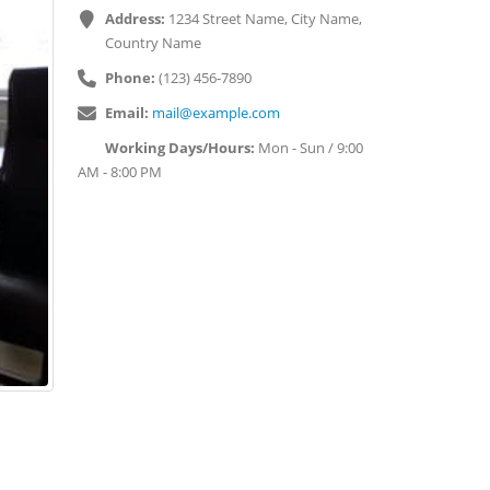
Address:
1234 Street Name, City Name,
Country Name
Phone:
(123) 456-7890
Email:
mail@example.com
Working Days/Hours:
Mon - Sun / 9:00
AM - 8:00 PM