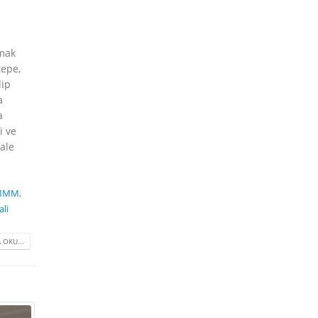
lmak
tepe,
dip
a
a
i ve
hale
SMMM
,
li
 OKU...