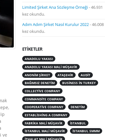
Limited Şirket Ana Sözleşme Örneği
- 46.931
kez okundu.
Adım Adım Şirket Nasıl Kurulur 2022
- 46.008
kez okundu.
ETIKETLER
ANADOLU YAKASI
ANADOLU YAKASI MALI MÜŞAVIR
ANONIM ŞIRKET
ATAŞEHIR
AUDIT
BAĞIMSIZ DENETIM
BUSINESS IN TURKEY
COLLECTIVE COMPANY
COMMANDITE COMPANY
lmak
tepe,
COOPERATIVE COMPANY
DENETIM
dip
ESTABLISHING A COMPANY
a
FABRIKA MALI MÜŞAVIR
ISTANBUL
a
ISTANBUL MALI MÜŞAVIR
ISTANBUL SMMM
i ve
ITHALAT MALI MÜŞAVIR