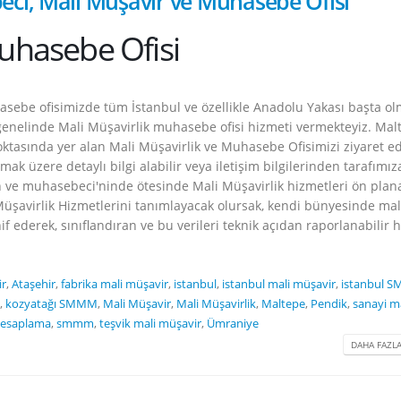
ci, Mali Müşavir ve Muhasebe Ofisi
uhasebe Ofisi
asebe ofisimizde tüm İstanbul ve özellikle Anadolu Yakası başta o
genelinde Mali Müşavirlik muhasebe ofisi hizmeti vermekteyiz. Mal
ktasında yer alan Mali Müşavirlik ve Muhasebe Ofisimizi ziyaret e
mak üzere detaylı bilgi alabilir veya iletişim bilgilerinden tarafımız
ve muhasebeci'ninde ötesinde Mali Müşavirlik hizmetleri ön plan
üşavirlik Hizmetlerini tanımlayacak olursak, kendi bünyesinde mal
snif ederek, sınıflandıran ve bu verileri teknik açıdan raporlanabilir 
ir
,
Ataşehir
,
fabrika mali müşavir
,
istanbul
,
istanbul mali müşavir
,
istanbul 
,
kozyatağı SMMM
,
Mali Müşavir
,
Mali Müşavirlik
,
Maltepe
,
Pendik
,
sanayi ma
 hesaplama
,
smmm
,
teşvik mali müşavir
,
Ümraniye
DAHA FAZLA