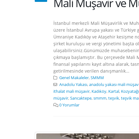
Mali Müşavir ve M
İstanbul merkezli Mali Müşavirlik ve Muh
üzere İstanbul Avrupa yakası ve Türkiye 
Ümraniye Kadıköy ve Ataşehir kesişme no
şirket kuruluşu ve vergi yönetimi başta ol
ulaşabilirsiniz.Günümüzde muhasebenin 
çıkmaya başlamıştır. Bu çerçevede Mali M
finansal yapılarını kayıt altına alarak, ta
getirilmesinde verilen danışmanlık...
Genel Makaleler
,
SMMM
Anadolu Yakası
,
anadolu yakası mali müşav
ithalat mali müşavir
,
Kadıköy
,
Kartal
,
Kozyatağı
müşavir
,
Sancaktepe
,
smmm
,
teşvik
,
teşvik ma
0 Yorumlar