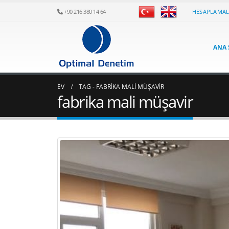
-
HESAPLAMA
+90 216 380 14 64
ANA 
EV
TAG -
FABRIKA MALI MÜŞAVIR
fabrika mali müşavir