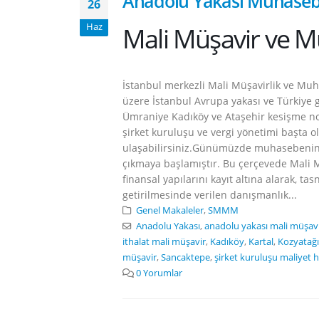
Anadolu Yakası Muhasebe
26
Haz
Mali Müşavir ve M
İstanbul merkezli Mali Müşavirlik ve Muh
üzere İstanbul Avrupa yakası ve Türkiye 
Ümraniye Kadıköy ve Ataşehir kesişme no
şirket kuruluşu ve vergi yönetimi başta ol
ulaşabilirsiniz.Günümüzde muhasebenin 
çıkmaya başlamıştır. Bu çerçevede Mali M
finansal yapılarını kayıt altına alarak, ta
getirilmesinde verilen danışmanlık...
Genel Makaleler
,
SMMM
Anadolu Yakası
,
anadolu yakası mali müşav
ithalat mali müşavir
,
Kadıköy
,
Kartal
,
Kozyatağı
müşavir
,
Sancaktepe
,
şirket kuruluşu maliyet
0 Yorumlar