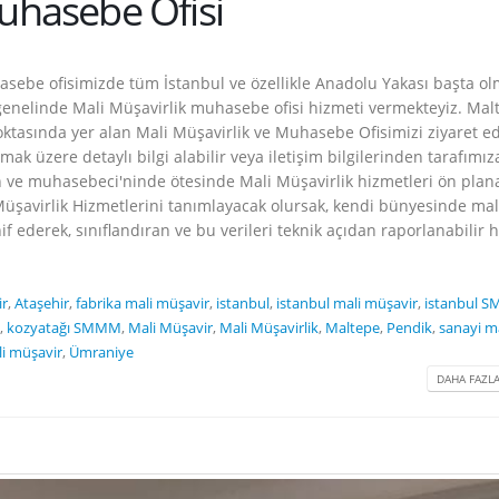
uhasebe Ofisi
asebe ofisimizde tüm İstanbul ve özellikle Anadolu Yakası başta o
genelinde Mali Müşavirlik muhasebe ofisi hizmeti vermekteyiz. Mal
ktasında yer alan Mali Müşavirlik ve Muhasebe Ofisimizi ziyaret e
mak üzere detaylı bilgi alabilir veya iletişim bilgilerinden tarafımız
ve muhasebeci'ninde ötesinde Mali Müşavirlik hizmetleri ön plan
üşavirlik Hizmetlerini tanımlayacak olursak, kendi bünyesinde mal
snif ederek, sınıflandıran ve bu verileri teknik açıdan raporlanabilir 
ir
,
Ataşehir
,
fabrika mali müşavir
,
istanbul
,
istanbul mali müşavir
,
istanbul 
,
kozyatağı SMMM
,
Mali Müşavir
,
Mali Müşavirlik
,
Maltepe
,
Pendik
,
sanayi ma
li müşavir
,
Ümraniye
DAHA FAZLA