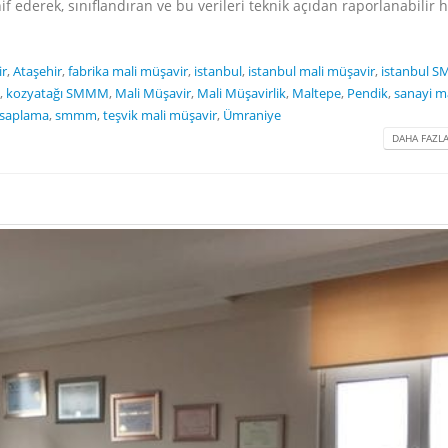
snif ederek, sınıflandıran ve bu verileri teknik açıdan raporlanabilir 
ir
,
Ataşehir
,
fabrika mali müşavir
,
istanbul
,
istanbul mali müşavir
,
istanbul 
,
kozyatağı SMMM
,
Mali Müşavir
,
Mali Müşavirlik
,
Maltepe
,
Pendik
,
sanayi ma
esaplama
,
smmm
,
teşvik mali müşavir
,
Ümraniye
DAHA FAZLA