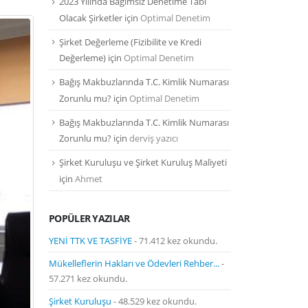
2023 Yılında Bağımsız Denetime Tabi
Olacak Şirketler
için
Optimal Denetim
Şirket Değerleme (Fizibilite ve Kredi
Değerleme)
için
Optimal Denetim
Bağış Makbuzlarında T.C. Kimlik Numarası
Zorunlu mu?
için
Optimal Denetim
Bağış Makbuzlarında T.C. Kimlik Numarası
Zorunlu mu?
için
derviş yazıcı
Şirket Kuruluşu ve Şirket Kuruluş Maliyeti
için
Ahmet
POPÜLER YAZILAR
YENİ TTK VE TASFİYE
- 71.412 kez okundu.
Mükelleflerin Hakları ve Ödevleri Rehber...
-
57.271 kez okundu.
Şirket Kuruluşu
- 48.529 kez okundu.