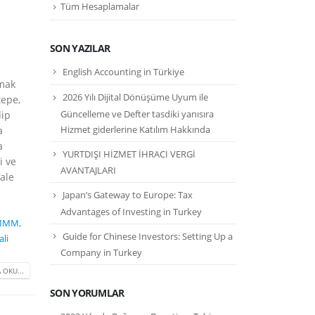
Tüm Hesaplamalar
SON YAZILAR
English Accounting in Türkiye
lmak
2026 Yılı Dijital Dönüşüme Uyum ile
tepe,
Güncelleme ve Defter tasdiki yanısıra
dip
Hizmet giderlerine Katılım Hakkında
a
a
YURTDIŞI HİZMET İHRACI VERGİ
i ve
AVANTAJLARI
hale
Japan’s Gateway to Europe: Tax
Advantages of Investing in Turkey
SMMM
,
Guide for Chinese Investors: Setting Up a
li
Company in Turkey
 OKU...
SON YORUMLAR