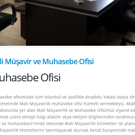
li Müşavir ve Muhasebe Ofisi
uhasebe Ofisi
asebe ofisimizde tüm İstanbul ve özellikle Anadolu Yakası başta o
genelinde Mali Müşavirlik muhasebe ofisi hizmeti vermekteyiz. Mal
ktasında yer alan Mali Müşavirlik ve Muhasebe Ofisimizi ziyaret e
mak üzere detaylı bilgi alabilir veya iletişim bilgilerinden tarafımız
ve muhasebeci'ninde ötesinde Mali Müşavirlik hizmetleri ön plan
üşavirlik Hizmetlerini tanımlayacak olursak, kendi bünyesinde mal