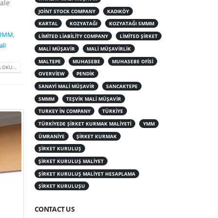
hale
JOINT STOCK COMPANY
KADIKÖY
KARTAL
KOZYATAĞI
KOZYATAĞI SMMM
SMMM
,
LIMITED LIABILITY COMPANY
LIMITED ŞIRKET
li
MALI MÜŞAVIR
MALI MÜŞAVIRLIK
MALTEPE
MUHASEBE
MUHASEBE OFISI
 OKU...
OVERVIEW
PENDIK
SANAYI MALI MÜŞAVIR
SANCAKTEPE
SMMM
TEŞVIK MALI MÜŞAVIR
TURKEY IN COMPANY
TÜRKIYE
TÜRKIYEDE ŞIRKET KURMAK MALIYETI
YMM
ÜMRANIYE
ŞIRKET KURMAK
ŞIRKET KURULUŞ
ŞIRKET KURULUŞ MALIYET
ŞIRKET KURULUŞ MALIYET HESAPLAMA
ŞIRKET KURULUŞU
CONTACT US