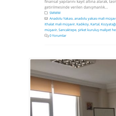
finansal yapılarını kayıt altına alarak, ta
getirilmesinde verilen danışmanlık...
SMMM
Anadolu Yakası
,
anadolu yakası mali müşav
ithalat mali müşavir
,
Kadıköy
,
Kartal
,
Kozyatağı
müşavir
,
Sancaktepe
,
şirket kuruluş maliyet h
0 Yorumlar