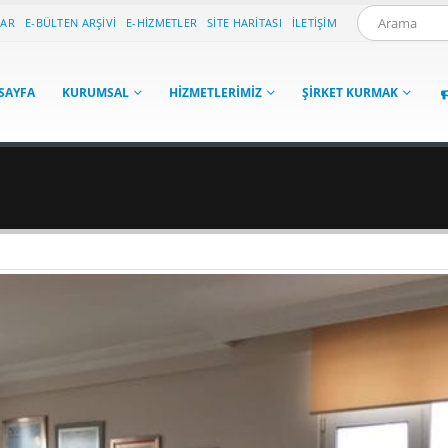
LAR
E-BÜLTEN ARŞIVI
E-HIZMETLER
SITE HARITASI
İLETIŞIM
SAYFA
KURUMSAL
HIZMETLERIMIZ
ŞIRKET KURMAK