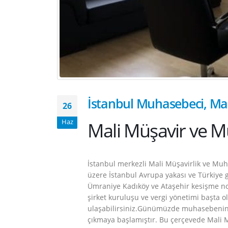
İstanbul Muhasebeci, Ma
26
Haz
Mali Müşavir ve M
İstanbul merkezli Mali Müşavirlik ve Muh
üzere İstanbul Avrupa yakası ve Türkiye 
Ümraniye Kadıköy ve Ataşehir kesişme no
şirket kuruluşu ve vergi yönetimi başta ol
ulaşabilirsiniz.Günümüzde muhasebenin 
çıkmaya başlamıştır. Bu çerçevede Mali M