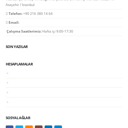
Ataşehir / İstanbul
Telefon:
+90 216 380 14 64
Email:
optimal@optimaldenetim.com
Çalışma Saatlerimiz:
Hafta içi 9:00-17:30
SON YAZILAR
HESAPLAMALAR
Şirket Kurma ve Şirket Kurmak İçin Neler Gerekli?
Şirket Kuruluşu Maliyet Hesaplama
Bağımsız Denetim Maliyet Hesaplama Tablosu
Tüm Hesaplamalar
SOSYAL AĞLAR