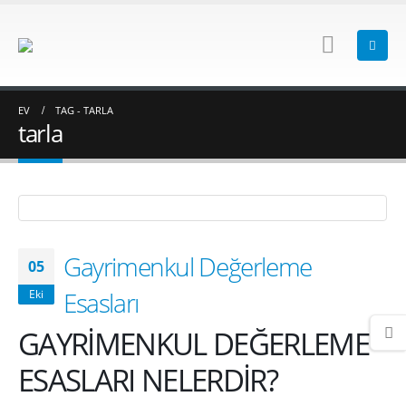
EV
TAG -
TARLA
tarla
Gayrimenkul Değerleme
05
Esasları
Eki
GAYRİMENKUL DEĞERLEME
ESASLARI NELERDİR?