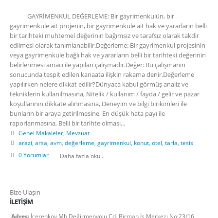
GAYRİMENKUL DEĞERLEME: Bir gayrimenkulün, bir
gayrimenkule ait projenin, bir gayrimenkule ait hak ve yararların belli
bir tarihteki muhtemel değerinin bağımsız ve tarafsız olarak takdir
edilmesi olarak tanımlanabilir.Değerleme: Bir gayrimenkul projesinin
veya gayrimenkule bağlı hak ve yararların belli bir tarihteki değerinin
belirlenmesi amacı ile yapılan çalışmadır.Değer: Bu çalışmanın
sonucunda tespit edilen kanaata ilişkin rakama denir.Değerleme
yapılırken nelere dikkat edilir?Dünyaca kabul görmüş analiz ve
tekniklerin kullanılmasına, Nitelik / kullanım / fayda / gelir ve pazar
koşullarının dikkate alınmasına, Deneyim ve bilgi birikimleri ile
bunların bir araya getirilmesine, En düşük hata payı ile
raporlanmasına, Belli bir tarihte olması...
Genel Makaleler
,
Mevzuat
arazi
,
arsa
,
avm
,
değerleme
,
gayrimenkul
,
konut
,
otel
,
tarla
,
tesis
0 Yorumlar
Daha fazla oku...
Bize Ulaşın
İLETIŞIM
Adres:
İçerenköy Mh Değirmenyolu Cd. Birman İş Merkezi No:23/16