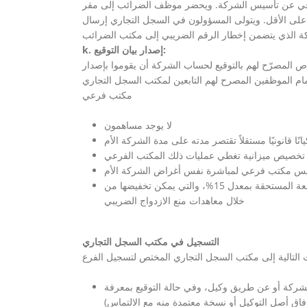
اعي عن تأسيس الشركة. ويحضر موظف الضرائب إلى مقر
دًا على الأقل. ويتولى المسؤولون في السجل التجاري إرسال
k. إصدار بيان التوقيع:
المصرّح لهم بالتوقيع لحساب الشركة أن يقوموا بإصدار
مكتب فرعي
لا يوجد مساهمون
نًا قانونيًا مستقلاً تقتصر مدته على مدة الشركة الأم
 تخصيص ميزانية تغطي عمليات ذلك المكتب الفرعي
يس مكتب فرعي لمباشرة نفس أغراض الشركة الأم
يُسمح باسترداد ربح الفرع. يخضع ربح الفرع المنقول إلى المقر إلى الضريبة المقتطعة المستحقة بمعدل 15%، والتي يمكن تخفيضها من
خلال معاهدات منع الازدواج الضريبي
التسجيل في مكتب السجل التجاري
لشركة أو عن طريق وكيل، وفي حالة التوقيع بمعرفة
فاق أصل التوكيل أو نسخة معتمدة منه مع الالتماس)