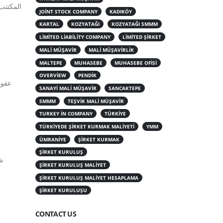
المكتتب للش
JOINT STOCK COMPANY
KADIKÖY
KARTAL
KOZYATAĞI
KOZYATAĞI SMMM
LIMITED LIABILITY COMPANY
LIMITED ŞIRKET
MALI MÜŞAVIR
MALI MÜŞAVIRLIK
MALTEPE
MUHASEBE
MUHASEBE OFISI
OVERVIEW
PENDIK
عقود
SANAYI MALI MÜŞAVIR
SANCAKTEPE
SMMM
TEŞVIK MALI MÜŞAVIR
TURKEY IN COMPANY
TÜRKIYE
TÜRKIYEDE ŞIRKET KURMAK MALIYETI
YMM
ÜMRANIYE
ŞIRKET KURMAK
ŞIRKET KURULUŞ
ŞIRKET KURULUŞ MALIYET
ŞIRKET KURULUŞ MALIYET HESAPLAMA
ŞIRKET KURULUŞU
CONTACT US