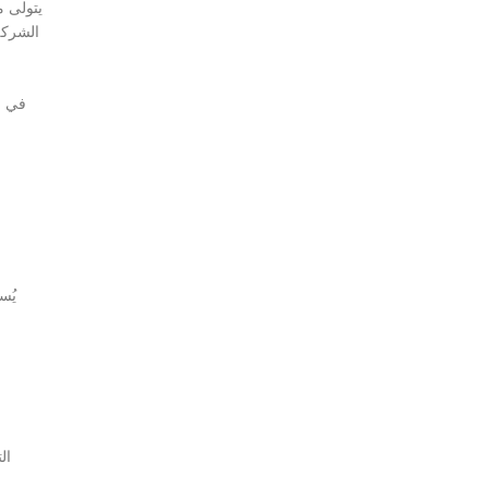
يتولى 
الشركة
في ن
ال