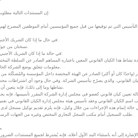
إن المستندات التالية مطلوبة لتقديم طلب تسجيل في مكتب السجل التجاري المناسب:
التأسيس التي تم توقيعها من قبل جميع المؤسسين أمام الموظفين المصرح لهم ذ
في حال ما إذا كان الشريك الأجنبي شخصًا طبيعيًا، تكون المستندات المطلوبة كما يلي:
o نسختان من جواز السفر لكل حامل أسهم من الأشخاص الطبيعيين.
في حالة ما إذا كان الشريك الأجنبي كيانًا قانونيًا، تكون فإن المستندات المطلوبة كما يلي:
معلومات تتعلق بوضع الشركة الحالي والأشخاص المصرّح لهم بالتوقيع نيابةً عن الشركة.
كيان القانوني، والذي يصرّح بتأسيس الشركة. وفي حال وجود أي اشتراطات محد
نشاطها وما إلى ذلك)، فإنه يتعين أن يرد نص صريح به في القرار حرصًا على جلاء المعنى.
طلب التسجيل أمام مكتب السجل التجاري المختص وغيره من الجهات الرسمية الأخرى لمباشرة إجراءات تقديم الطلب (إن وُجد).
ب
لإشارة إلى أنه باستثناء البند الأول أعلاه، فإنه يُشترط لجميع المستندات الضرور