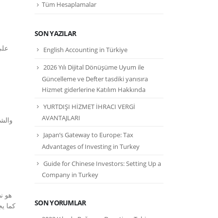
Tüm Hesaplamalar
SON YAZILAR
على
English Accounting in Türkiye
2026 Yılı Dijital Dönüşüme Uyum ile
Güncelleme ve Defter tasdiki yanısıra
Hizmet giderlerine Katılım Hakkında
YURTDIŞI HİZMET İHRACI VERGİ
AVANTAJLARI
Japan’s Gateway to Europe: Tax
Advantages of Investing in Turkey
Guide for Chinese Investors: Setting Up a
Company in Turkey
SON YORUMLAR