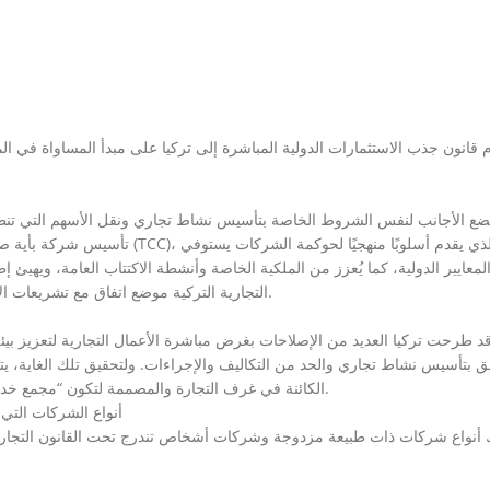
 قانون جذب الاستثمارات الدولية المباشرة إلى تركيا على مبدأ المساواة في 
ع الأجانب لنفس الشروط الخاصة بتأسيس نشاط تجاري ونقل الأسهم التي تنطب
تأسيس شركة بأية صيغة من الصيغ المن
لمعايير الدولية، كما يُعزز من الملكية الخاصة وأنشطة الاكتتاب العامة، ويهيئ إ
التجارية التركية موضع اتفاق مع تشريعات الاتحاد الأوروبي وكذلك عملية الانضمام إلى الاتحاد الأوروبي.
د طرحت تركيا العديد من الإصلاحات بغرض مباشرة الأعمال التجارية لتعزيز بيئ
لق بتأسيس نشاط تجاري والحد من التكاليف والإجراءات. ولتحقيق تلك الغاية،
الكائنة في غرف التجارة والمصممة لتكون “مجمع خدمات متكامل”. كما يتم استكمال الإجراءات في نفس اليوم.
أنواع الشركات التي 