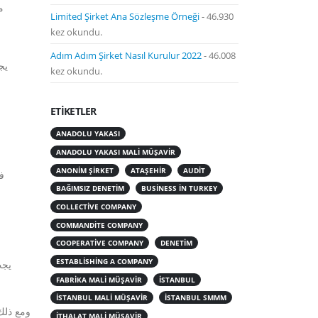
م
Limited Şirket Ana Sözleşme Örneği
- 46.930
kez okundu.
Adım Adım Şirket Nasıl Kurulur 2022
- 46.008
يج
kez okundu.
ETIKETLER
ANADOLU YAKASI
ANADOLU YAKASI MALI MÜŞAVIR
ANONIM ŞIRKET
ATAŞEHIR
AUDIT
ف
BAĞIMSIZ DENETIM
BUSINESS IN TURKEY
COLLECTIVE COMPANY
COMMANDITE COMPANY
COOPERATIVE COMPANY
DENETIM
ESTABLISHING A COMPANY
FABRIKA MALI MÜŞAVIR
ISTANBUL
ISTANBUL MALI MÜŞAVIR
ISTANBUL SMMM
ITHALAT MALI MÜŞAVIR