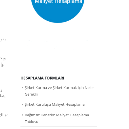
يقوم
ويخض
ا
HESAPLAMA FORMLARI
Şirket Kurma ve Şirket Kurmak İçin Neler
وق
Gerekli?
يتع
Şirket Kuruluşu Maliyet Hesaplama
هناك أنواع شركات ذات طبيعة مزدوجة وشركات أشخاص تندرج تحت القانون التجاري التركي، والذي يجيز تأسيس الشركات وفقًا للأنواع الآتية:
Bağımsız Denetim Maliyet Hesaplama
Tablosu