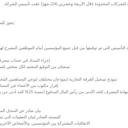
ركات المحدودة خلال الأربعة وعشرين (24) شهرًا عقب تأسيس الشركة.
يجوز للمؤسسين تقديم طلب للتسجيل، بعد إعداد المستندات التالية:
 التأسيس التي تم توقيعها من قبل جميع المؤسسين أمام الموظفين المصرح لهم 
إجراء السداد في حساب مصرف هيئة المنافسة 
نسختان من التوقيع المعتمد لكل شخص مُص
نموذج تسجيل الغرفة التجارية (نموذجان مختلفان لنوعي المساهمين الم
إقرار مكتوب من الأعضاء غير المسا
شهادة المصرف للحد الأدنى من رأ
o بيان صادر عن السجل ال
o المستند الصادر لبيان التعقيبات الت
o الاتفاقيات المشتركة بين المؤسسين، والأشخاص الآخر