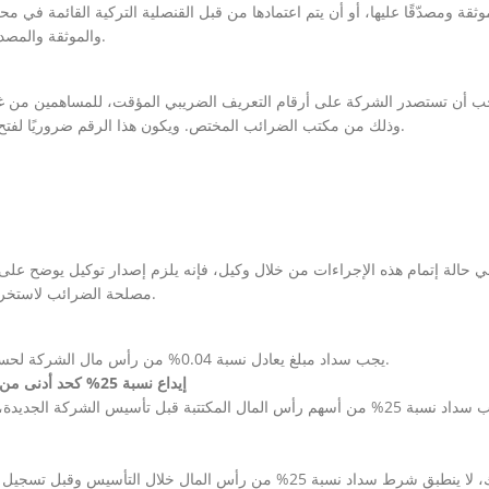
وثقة ومصدّقًا عليها، أو أن يتم اعتمادها من قبل القنصلية التركية القائمة في
والموثقة والمصدقة مترجمة رسميًا وموثقة من قبل كاتب عدل تركي.
ب أن تستصدر الشركة على أرقام التعريف الضريبي المؤقت، للمساهمين من غير
وذلك من مكتب الضرائب المختص. ويكون هذا الرقم ضروريًا لفتح حساب مصرفي لإيداع رأس مال الشركة المقرر تأسيسها.
ي حالة إتمام هذه الإجراءات من خلال وكيل، فإنه يلزم إصدار توكيل يوضح على 
مصلحة الضرائب لاستخراج رقم تعريف ضريبي مؤقت أو رقم تعريف ضريبي.
يجب سداد مبلغ يعادل نسبة 0.04% من رأس مال الشركة لحساب هيئة المنافسة عبر مكتب السداد التابع للسجل التجاري.
g. إيداع نسبة 25% كحد أدنى من رأس المال المبدئي في المصرف واستلام ما يثبت ذلك
ومع ذلك، لا ينطبق شرط سداد نسبة 25% من رأس المال خلال ا