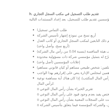
h. تقديم طلب التسجيل في مكتب السجل التجاري
lطلب التماس تسجيل
أربع نسخ من نموذج إشهار تأسيس الشركة
ذلك التابعين لمكتب السجل التجاري أو كاتب العدل
(أربع نسخ، وأصل واحد)
(بنسبة 0.04 من رأس مال الشركة)
رّح له بتمثيل مؤسسي شركة ذات مسؤولية محدودة
إعلانات المؤسسين (أصل واحد)
ختلفين: شخص طبيعي مساهم أو كيان قانوني مساهم)
همين لمجلس الإدارة ينص على إقرارهم بهذا الواجب
س المال المدفوع (بنسبة 25% كحد أدنى من رأس المال المكتتب). إذا كان هناك أية مساهمة نوعية
لرأس المال:
o تقرير الخبراء بشأن رأس المال النوعي
مختص يفيد بعدم وجود قيود على رأس المال النوعي
ي تمت على السجلات المعنية بشأن رأس المال النوعي
ين، والشركة المؤسسة فيما يتعلق بتأسيس الشركة