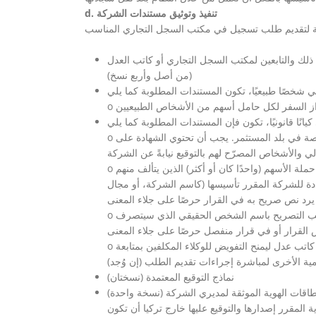
d. تنفيذ وتوثيق مستندات الشركة
لك والتابعين لمكتب السجل التجاري أو كاتب العدل
(من أصل وأربع نسخ)
o شهادة نشاط هذا الكيان القانوني المعين باعتباره المساهم الصادر عن السلطة المختصة في بلد المستثمر. يجب أن تحتوي الشهادة على
o القرار (واحدًا كان أو أكثر) الصادر عن الهيئة المختصة داخل المؤسسة والمُشكّلة من حملة الأسهم (واحدًا كان أو أكثر) الذين يتألف منهم
دة للشركة المقرر تأسيسها (كاسم الشركة، أو مجال
o في حالة تعيين كيان قانوني كعضو في مجلس إدارة الشركة المقرر تأسيسها، فإنه يجب التصريح باسم الشخص الحقيقي الذي سيتصرف
o في حالة إتمام هذه الإجراءات من خلال وكيل، فإنه يلزم تقديم توكيل مسجل لدى كاتب عدل ليمنح التفويض للوكلاء المكلفين بمتابعة
نماذج التوقيع المعتمدة (نسختان)
طاقات الهوية الموثقة لمديري الشركة (نسخة واحدة)
ية المقرر إصدارها والتوقيع عليها خارج تركيا أن تكون