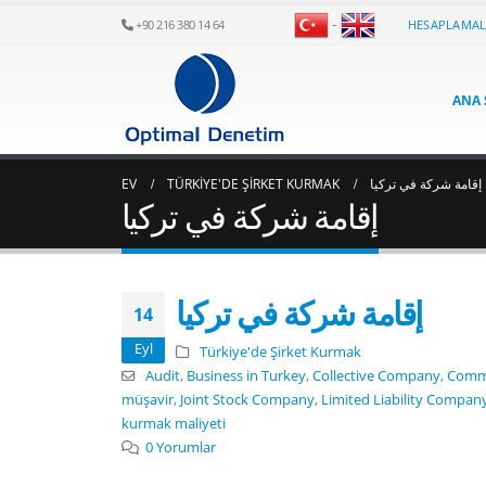
-
HESAPLAMA
+90 216 380 14 64
ANA 
إقامة شركة في تركيا
TÜRKIYE'DE ŞIRKET KURMAK
EV
إقامة شركة في تركيا
إقامة شركة في تركيا
14
Eyl
Türkiye'de Şirket Kurmak
Audit
,
Business in Turkey
,
Collective Company
,
Comm
müşavir
,
Joint Stock Company
,
Limited Liability Compan
kurmak maliyeti
0 Yorumlar