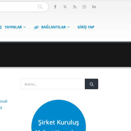
YAYINLAR
BAĞLANTILAR
GIRIŞ YAP
 mali
et