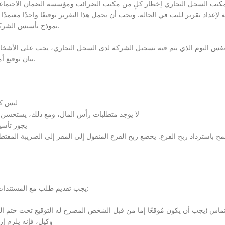
مكتب السجل التجاري إخطار كلٍ من مكتب الضرائب ومؤسسة الضمان الاجتم
 لإعداد تقرير للبت في الحالة. ويجب أن يحمل هذا التقرير توقيعًا واحدًا معتم
نموذج تأسيس الشركة الذي يتضمن إخطار الرقم الضريبي إلى مكتب الضرائب.
فس اليوم الذي يتم فيه تسجيل الشركة لدى السجل التجاري، يجب على الأشخاص 
بيان توقيع أمام الموظفين المصرح لهم التابعين لمكتب السجل التجاري.
ليس كيا
لا يوجد متطلبات رأس المال، ومع ذلك، يستحسن
يجوز تأس
يجب تقديم طلب مع المستندات التالية إلى مكتب السجل التجاري المختص لتسجيل الفرع:
تماس (يجب أن يكون مُوقعًا إما من قبل الشخص المصرح له التوقيع تحت ختم ا
وكيل، فإنه يلزم إر