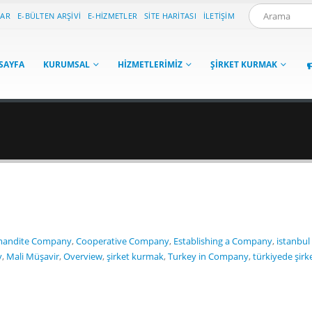
LAR
E-BÜLTEN ARŞIVI
E-HIZMETLER
SITE HARITASI
İLETIŞIM
SAYFA
KURUMSAL
HIZMETLERIMIZ
ŞIRKET KURMAK
andite Company
,
Cooperative Company
,
Establishing a Company
,
istanbul
y
,
Mali Müşavir
,
Overview
,
şirket kurmak
,
Turkey in Company
,
türkiyede şirk