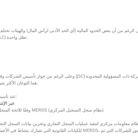
 الرغم من أن بعض الحدود المالية (أي الحد الأدنى لرأس المال) والهيئات تخت
مساهمة محدودة (JSC) أو شركة ذات مسؤولية محدودة (LLC) تظل واحدة.
وعلى الرغم من جواز تأسيس الشركات وفقًا لهذه الأنواع الخ
(LLC) هما النوعان الأكثر شيوعًا في الاقتصاد العالمي وداخل تركيا على حدٍ سواء.
عند تأسيس شركة في تركيا، يجب الالتزام بالقواعد والأنظمة التالية:
c. تقديم مذكرات وعقود التأسيس إلى نظام 
وفقًا للائحة السجل التجاري، يجب الوفاء بمعاملات السجل التجاري من خلال MERSIS (نظام سجل التسجيل المركزي).
للكيانات القانونية التي تشارك بنشاط في الأعمال التجارية. ي
تأسيسها بالفعل أن تعمل من خلال النظام بعد نقل سجلاتها.