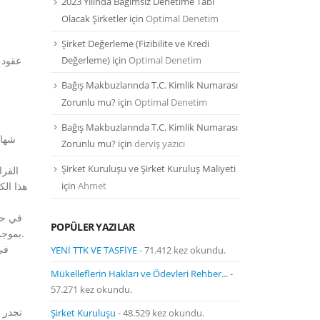
2023 Yılında Bağımsız Denetime Tabi
Olacak Şirketler
için
Optimal Denetim
Şirket Değerleme (Fizibilite ve Kredi
عقود 
Değerleme)
için
Optimal Denetim
Bağış Makbuzlarında T.C. Kimlik Numarası
Zorunlu mu?
için
Optimal Denetim
Bağış Makbuzlarında T.C. Kimlik Numarası
Zorunlu mu?
için
derviş yazıcı
Şirket Kuruluşu ve Şirket Kuruluş Maliyeti
için
Ahmet
هذا ال
POPÜLER YAZILAR
بموجب اسم الكيان القانوني وعقد تأسيس هيئة مجلس إدارة الكيان القانوني في نفس القرار أو في قرار منفصل حرصًا على جلاء المعنى.
YENİ TTK VE TASFİYE
- 71.412 kez okundu.
Mükelleflerin Hakları ve Ödevleri Rehber...
-
57.271 kez okundu.
تجدر ا
Şirket Kuruluşu
- 48.529 kez okundu.