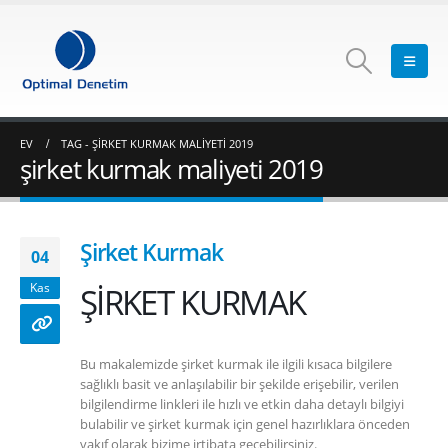
EV
TAG -
ŞIRKET KURMAK MALIYETI 2019
şirket kurmak maliyeti 2019
Şirket Kurmak
04
ŞİRKET KURMAK
Kas
Bu makalemizde şirket kurmak ile ilgili kısaca bilgilere
sağlıklı basit ve anlaşılabilir bir şekilde erişebilir, verilen
bilgilendirme linkleri ile hızlı ve etkin daha detaylı bilgiyi
bulabilir ve şirket kurmak için genel hazırlıklara önceden
vakıf olarak bizime irtibata geçebilirsiniz.