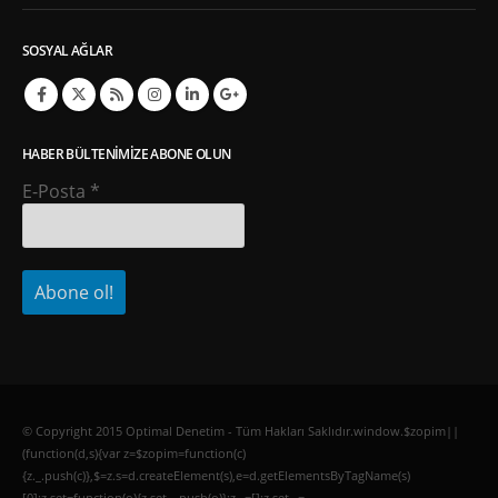
SOSYAL AĞLAR
HABER BÜLTENIMIZE ABONE OLUN
E-Posta
*
© Copyright 2015 Optimal Denetim - Tüm Hakları Saklıdır.window.$zopim||
(function(d,s){var z=$zopim=function(c)
{z._.push(c)},$=z.s=d.createElement(s),e=d.getElementsByTagName(s)