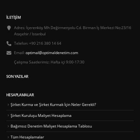
İLETIŞIM
Adres:
İçerenköy Mh Değirmenyolu Cd. Birman İş Merkezi No:23/16
Ataşehir / İstanbul
Telefon:
+90 216 380 14 64
Email:
optimal@optimaldenetim.com
Çalışma Saatlerimiz:
Hafta içi 9:00-17:30
SON YAZILAR
HESAPLAMALAR
Şirket Kurma ve Şirket Kurmak İçin Neler Gerekli?
Şirket Kuruluşu Maliyet Hesaplama
Bağımsız Denetim Maliyet Hesaplama Tablosu
Tüm Hesaplamalar