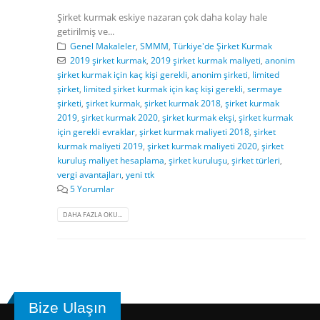
Şirket kurmak eskiye nazaran çok daha kolay hale
getirilmiş ve...
Genel Makaleler
,
SMMM
,
Türkiye'de Şirket Kurmak
2019 şirket kurmak
,
2019 şirket kurmak maliyeti
,
anonim
şirket kurmak için kaç kişi gerekli
,
anonim şirketi
,
limited
şirket
,
limited şirket kurmak için kaç kişi gerekli
,
sermaye
şirketi
,
şirket kurmak
,
şirket kurmak 2018
,
şirket kurmak
2019
,
şirket kurmak 2020
,
şirket kurmak ekşi
,
şirket kurmak
için gerekli evraklar
,
şirket kurmak maliyeti 2018
,
şirket
kurmak maliyeti 2019
,
şirket kurmak maliyeti 2020
,
şirket
kuruluş maliyet hesaplama
,
şirket kuruluşu
,
şirket türleri
,
vergi avantajları
,
yeni ttk
5 Yorumlar
DAHA FAZLA OKU...
Bize Ulaşın