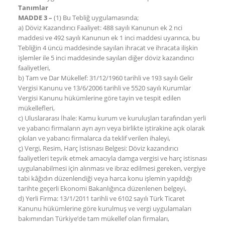
Tanımlar
MADDE 3 –
(1) Bu Tebliğ uygulamasında;
a) Döviz Kazandırıcı Faaliyet: 488 sayılı Kanunun ek 2 nci
maddesi ve 492 sayılı Kanunun ek 1 inci maddesi uyarınca, bu
Tebliğin 4 üncü maddesinde sayılan ihracat ve ihracata ilişkin
işlemler ile 5 inci maddesinde sayılan diğer döviz kazandırıcı
faaliyetleri,
b) Tam ve Dar Mükellef: 31/12/1960 tarihli ve 193 sayılı Gelir
Vergisi Kanunu ve 13/6/2006 tarihli ve 5520 sayılı Kurumlar
Vergisi Kanunu hükümlerine göre tayin ve tespit edilen
mükellefleri,
c) Uluslararası İhale: Kamu kurum ve kuruluşları tarafından yerli
ve yabancı firmaların ayrı ayrı veya birlikte iştirakine açık olarak
çıkılan ve yabancı firmalarca da teklif verilen ihaleyi,
ç) Vergi, Resim, Harç İstisnası Belgesi: Döviz kazandırıcı
faaliyetleri teşvik etmek amacıyla damga vergisi ve harç istisnası
uygulanabilmesi için alınması ve ibraz edilmesi gereken, vergiye
tabi kâğıdın düzenlendiği veya harca konu işlemin yapıldığı
tarihte geçerli Ekonomi Bakanlığınca düzenlenen belgeyi,
d) Yerli Firma: 13/1/2011 tarihli ve 6102 sayılı Türk Ticaret
Kanunu hükümlerine göre kurulmuş ve vergi uygulamaları
bakımından Türkiye’de tam mükellef olan firmaları,