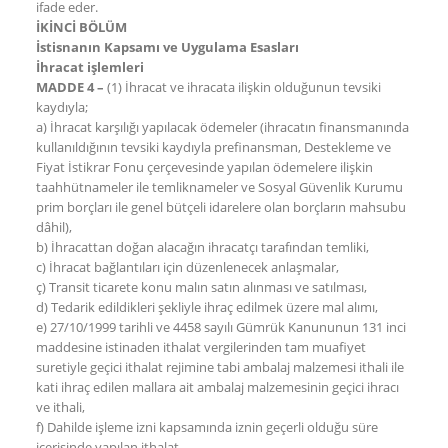
ifade eder.
İKİNCİ BÖLÜM
İstisnanın Kapsamı ve Uygulama Esasları
İhracat işlemleri
MADDE 4 –
(1) İhracat ve ihracata ilişkin olduğunun tevsiki
kaydıyla;
a) İhracat karşılığı yapılacak ödemeler (ihracatın finansmanında
kullanıldığının tevsiki kaydıyla prefinansman, Destekleme ve
Fiyat İstikrar Fonu çerçevesinde yapılan ödemelere ilişkin
taahhütnameler ile temliknameler ve Sosyal Güvenlik Kurumu
prim borçları ile genel bütçeli idarelere olan borçların mahsubu
dâhil),
b) İhracattan doğan alacağın ihracatçı tarafından temliki,
c) İhracat bağlantıları için düzenlenecek anlaşmalar,
ç) Transit ticarete konu malın satın alınması ve satılması,
d) Tedarik edildikleri şekliyle ihraç edilmek üzere mal alımı,
e) 27/10/1999 tarihli ve 4458 sayılı Gümrük Kanununun 131 inci
maddesine istinaden ithalat vergilerinden tam muafiyet
suretiyle geçici ithalat rejimine tabi ambalaj malzemesi ithali ile
kati ihraç edilen mallara ait ambalaj malzemesinin geçici ihracı
ve ithali,
f) Dahilde işleme izni kapsamında iznin geçerli olduğu süre
içerisinde yapılan ithalat,