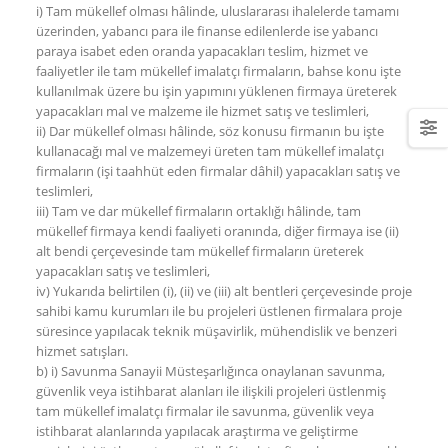
i) Tam mükellef olması hâlinde, uluslararası ihalelerde tamamı
üzerinden, yabancı para ile finanse edilenlerde ise yabancı
paraya isabet eden oranda yapacakları teslim, hizmet ve
faaliyetler ile tam mükellef imalatçı firmaların, bahse konu işte
kullanılmak üzere bu işin yapımını yüklenen firmaya üreterek
yapacakları mal ve malzeme ile hizmet satış ve teslimleri,
ii) Dar mükellef olması hâlinde, söz konusu firmanın bu işte
kullanacağı mal ve malzemeyi üreten tam mükellef imalatçı
firmaların (işi taahhüt eden firmalar dâhil) yapacakları satış ve
teslimleri,
iii) Tam ve dar mükellef firmaların ortaklığı hâlinde, tam
mükellef firmaya kendi faaliyeti oranında, diğer firmaya ise (ii)
alt bendi çerçevesinde tam mükellef firmaların üreterek
yapacakları satış ve teslimleri,
iv) Yukarıda belirtilen (i), (ii) ve (iii) alt bentleri çerçevesinde proje
sahibi kamu kurumları ile bu projeleri üstlenen firmalara proje
süresince yapılacak teknik müşavirlik, mühendislik ve benzeri
hizmet satışları.
b) i) Savunma Sanayii Müsteşarlığınca onaylanan savunma,
güvenlik veya istihbarat alanları ile ilişkili projeleri üstlenmiş
tam mükellef imalatçı firmalar ile savunma, güvenlik veya
istihbarat alanlarında yapılacak araştırma ve geliştirme