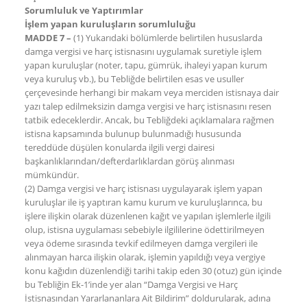
Sorumluluk ve Yaptırımlar
İşlem yapan kuruluşların sorumluluğu
MADDE 7 –
(1) Yukarıdaki bölümlerde belirtilen hususlarda
damga vergisi ve harç istisnasını uygulamak suretiyle işlem
yapan kuruluşlar (noter, tapu, gümrük, ihaleyi yapan kurum
veya kuruluş vb.), bu Tebliğde belirtilen esas ve usuller
çerçevesinde herhangi bir makam veya merciden istisnaya dair
yazı talep edilmeksizin damga vergisi ve harç istisnasını resen
tatbik edeceklerdir. Ancak, bu Tebliğdeki açıklamalara rağmen
istisna kapsamında bulunup bulunmadığı hususunda
tereddüde düşülen konularda ilgili vergi dairesi
başkanlıklarından/defterdarlıklardan görüş alınması
mümkündür.
(2) Damga vergisi ve harç istisnası uygulayarak işlem yapan
kuruluşlar ile iş yaptıran kamu kurum ve kuruluşlarınca, bu
işlere ilişkin olarak düzenlenen kağıt ve yapılan işlemlerle ilgili
olup, istisna uygulaması sebebiyle ilgililerine ödettirilmeyen
veya ödeme sırasında tevkif edilmeyen damga vergileri ile
alınmayan harca ilişkin olarak, işlemin yapıldığı veya vergiye
konu kağıdın düzenlendiği tarihi takip eden 30 (otuz) gün içinde
bu Tebliğin Ek-1’inde yer alan “Damga Vergisi ve Harç
İstisnasından Yararlananlara Ait Bildirim” doldurularak, adına