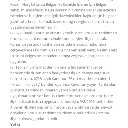
Resim, Harç İstisnası Belgesi ve Dahilde İşleme İzin Belgesi
sahibi mükelleflerin, belge süresinin bitimine kadar yapacakları
işlemler ve bu işlemlerle ilgili düzenledikleri kağıtlar için belgede
yazılı tutarla sınırlı olmak üzere damga vergisi ve harç istisnası
uygulamasına devam edilir.
(2) 6728 sayılı Kanunun yürürlük tarihi olan 9/8/2016 tarihinden
önce yapılan uluslararası ihale konusu işlere ilişkin olarak,
Kanunun yürürlük tarihinden önceki mevzuat hükümleri
çerçevesinde Ekonomi Bakanlığınca verilecek Vergi, Resim, Harç
İstisnası Belgesine istinaden damga vergisi ve harç istisnası
uygulanır.
(3) Tebliğin 5 inci maddesinin birinci fıkrasının (n) ve (o)
bentlerinde düzenlenen faaliyetlere ilişkin damga vergisi ve
harç istisnası, 6728 sayılı Kanunun 76 ncı maddesinin birinci
fıkrasının (c) ve (ç) bentleri uyarınca Kanunun yayımı tarihi olan
9/8/2016 tarihinden itibaren yapılan proje ve işlere
uygulanacaktır. Söz konusu bentlerde yer alan proje ve işlere
ilişkin olarak istisna uygulanabilmesi için, 9/8/2016 tarihinden
itibaren ilk defa yapılan bir proje veya iş olması ya da mevcut
projelerin 9/8/2016 tarihinden itibaren ihale edilen kısmına
ilişkin olması gerekmektedir.
Yetki