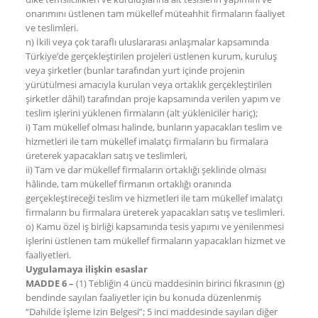
onarımını üstlenen tam mükellef müteahhit firmaların faaliyet
ve teslimleri.
n) İkili veya çok taraflı uluslararası anlaşmalar kapsamında
Türkiye’de gerçekleştirilen projeleri üstlenen kurum, kuruluş
veya şirketler (bunlar tarafından yurt içinde projenin
yürütülmesi amacıyla kurulan veya ortaklık gerçekleştirilen
şirketler dâhil) tarafından proje kapsamında verilen yapım ve
teslim işlerini yüklenen firmaların (alt yükleniciler hariç);
i) Tam mükellef olması halinde, bunların yapacakları teslim ve
hizmetleri ile tam mükellef imalatçı firmaların bu firmalara
üreterek yapacakları satış ve teslimleri,
ii) Tam ve dar mükellef firmaların ortaklığı şeklinde olması
hâlinde, tam mükellef firmanın ortaklığı oranında
gerçekleştireceği teslim ve hizmetleri ile tam mükellef imalatçı
firmaların bu firmalara üreterek yapacakları satış ve teslimleri.
o) Kamu özel iş birliği kapsamında tesis yapımı ve yenilenmesi
işlerini üstlenen tam mükellef firmaların yapacakları hizmet ve
faaliyetleri.
Uygulamaya ilişkin esaslar
MADDE 6 –
(1) Tebliğin 4 üncü maddesinin birinci fıkrasının (g)
bendinde sayılan faaliyetler için bu konuda düzenlenmiş
“Dahilde İşleme İzin Belgesi”; 5 inci maddesinde sayılan diğer