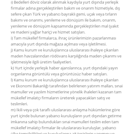
ı) Bedelleri döviz olarak alınmak kaydıyla yurt dışında yerleşik
firmalar adına gerçekleştirilen bakım ve onarım hizmetiyle, dış
sefere çıkan Türk ve yabancı bayraklı gemi, uçak veya tırların
bakımı ve onarımı, yenileme ve dönüşüm ile bakım, onarım,
yenileme ve dönüşüm kapsamında gerçekleştirilen mal (yakıt
ve madeni yağlar hariç) ve hizmet satışları.
i) Tam mükellef firmalarca, ihraç ürünlerimizin pazarlanması
amacıyla yurt dışında mağaza açılması veya işletilmesi.
j) Kamu kurum ve kuruluşlarınca uluslararası ihaleye çıkarılan
maden havzalarından rödövans karşılığında maden çıkarımı ve
işletmesiyle ilgili üretim faaliyetleri.
k) Yurt içinde yerleşik haber ajanslarınca, yurt dışındaki yayın
organlarına görüntülü veya görüntüsüz haber satışları.
l) Kamu kurum ve kuruluşlarınca uluslararası ihaleye çıkarılan
ve Ekonomi Bakanlığı tarafından belirlenen yatırım malları, sınai
mamuller ve yazılım hizmetlerine yönelik ihaleleri kazanan tam
mükellef imalatçı firmaların üreterek yapacakları satış ve
teslimleri.
m) İkili veya çok taraflı uluslararası anlaşma hükümlerine göre
yurt içinde bulunan yabancı kuruluşların yurt dışından getirme
imkanına sahip bulundukları sınai mamulleri teslim eden tam
mükellef imalatçı firmalar ile uluslararası kuruluşlar, yabancı
ülke temsilcilikleri ve kuruluşlarına ait tesislerin yapımını ve