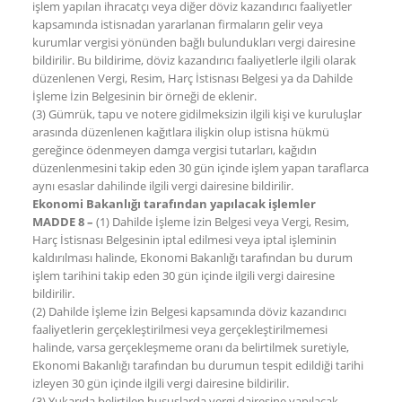
işlem yapılan ihracatçı veya diğer döviz kazandırıcı faaliyetler
kapsamında istisnadan yararlanan firmaların gelir veya
kurumlar vergisi yönünden bağlı bulundukları vergi dairesine
bildirilir. Bu bildirime, döviz kazandırıcı faaliyetlerle ilgili olarak
düzenlenen Vergi, Resim, Harç İstisnası Belgesi ya da Dahilde
İşleme İzin Belgesinin bir örneği de eklenir.
(3) Gümrük, tapu ve notere gidilmeksizin ilgili kişi ve kuruluşlar
arasında düzenlenen kağıtlara ilişkin olup istisna hükmü
gereğince ödenmeyen damga vergisi tutarları, kağıdın
düzenlenmesini takip eden 30 gün içinde işlem yapan taraflarca
aynı esaslar dahilinde ilgili vergi dairesine bildirilir.
Ekonomi Bakanlığı tarafından yapılacak işlemler
MADDE 8 –
(1) Dahilde İşleme İzin Belgesi veya Vergi, Resim,
Harç İstisnası Belgesinin iptal edilmesi veya iptal işleminin
kaldırılması halinde, Ekonomi Bakanlığı tarafından bu durum
işlem tarihini takip eden 30 gün içinde ilgili vergi dairesine
bildirilir.
(2) Dahilde İşleme İzin Belgesi kapsamında döviz kazandırıcı
faaliyetlerin gerçekleştirilmesi veya gerçekleştirilmemesi
halinde, varsa gerçekleşmeme oranı da belirtilmek suretiyle,
Ekonomi Bakanlığı tarafından bu durumun tespit edildiği tarihi
izleyen 30 gün içinde ilgili vergi dairesine bildirilir.
(3) Yukarıda belirtilen hususlarda vergi dairesine yapılacak