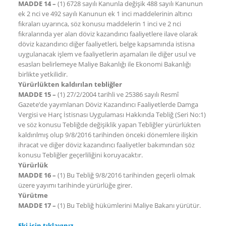
MADDE 14 –
(1) 6728 sayılı Kanunla değişik 488 sayılı Kanunun
ek 2 nci ve 492 sayılı Kanunun ek 1 inci maddelerinin altıncı
fıkraları uyarınca, söz konusu maddelerin 1 inci ve 2 nci
fıkralarında yer alan döviz kazandırıcı faaliyetlere ilave olarak
döviz kazandırıcı diğer faaliyetleri, belge kapsamında istisna
uygulanacak işlem ve faaliyetlerin aşamaları ile diğer usul ve
esasları belirlemeye Maliye Bakanlığı ile Ekonomi Bakanlığı
birlikte yetkilidir.
Yürürlükten kaldırılan tebliğler
MADDE 15 –
(1) 27/2/2004 tarihli ve 25386 sayılı Resmî
Gazete’de yayımlanan Döviz Kazandırıcı Faaliyetlerde Damga
Vergisi ve Harç İstisnası Uygulaması Hakkında Tebliğ (Seri No:1)
ve söz konusu Tebliğde değişiklik yapan Tebliğler yürürlükten
kaldırılmış olup 9/8/2016 tarihinden önceki dönemlere ilişkin
ihracat ve diğer döviz kazandırıcı faaliyetler bakımından söz
konusu Tebliğler geçerliliğini koruyacaktır.
Yürürlük
MADDE 16 –
(1) Bu Tebliğ 9/8/2016 tarihinden geçerli olmak
üzere yayımı tarihinde yürürlüğe girer.
Yürütme
MADDE 17 –
(1) Bu Tebliğ hükümlerini Maliye Bakanı yürütür.
Eki için tıklayınız