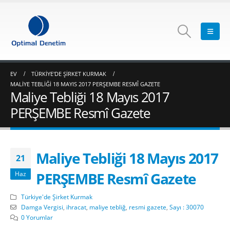
EV
TÜRKIYE'DE ŞIRKET KURMAK
MALIYE TEBLIĞI 18 MAYIS 2017 PERŞEMBE RESMÎ GAZETE
Maliye Tebliği 18 Mayıs 2017
PERŞEMBE Resmî Gazete
Maliye Tebliği 18 Mayıs 2017
21
PERŞEMBE Resmî Gazete
Haz
Türkiye'de Şirket Kurmak
Damga Vergisi
,
ihracat
,
maliye tebliğ
,
resmi gazete
,
Sayı : 30070
0 Yorumlar