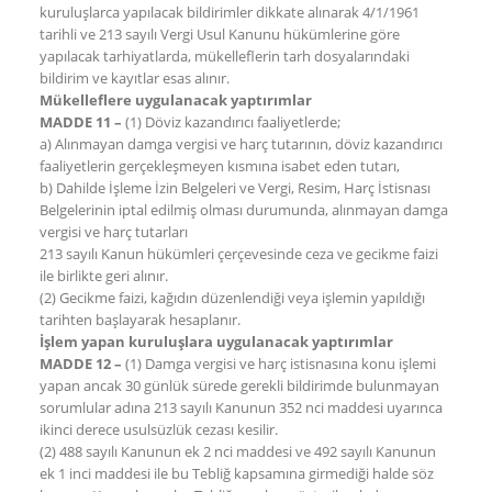
kuruluşlarca yapılacak bildirimler dikkate alınarak 4/1/1961
tarihli ve 213 sayılı Vergi Usul Kanunu hükümlerine göre
yapılacak tarhiyatlarda, mükelleflerin tarh dosyalarındaki
bildirim ve kayıtlar esas alınır.
Mükelleflere uygulanacak yaptırımlar
MADDE 11 –
(1) Döviz kazandırıcı faaliyetlerde;
a) Alınmayan damga vergisi ve harç tutarının, döviz kazandırıcı
faaliyetlerin gerçekleşmeyen kısmına isabet eden tutarı,
b) Dahilde İşleme İzin Belgeleri ve Vergi, Resim, Harç İstisnası
Belgelerinin iptal edilmiş olması durumunda, alınmayan damga
vergisi ve harç tutarları
213 sayılı Kanun hükümleri çerçevesinde ceza ve gecikme faizi
ile birlikte geri alınır.
(2) Gecikme faizi, kağıdın düzenlendiği veya işlemin yapıldığı
tarihten başlayarak hesaplanır.
İşlem yapan kuruluşlara uygulanacak yaptırımlar
MADDE 12 –
(1) Damga vergisi ve harç istisnasına konu işlemi
yapan ancak 30 günlük sürede gerekli bildirimde bulunmayan
sorumlular adına 213 sayılı Kanunun 352 nci maddesi uyarınca
ikinci derece usulsüzlük cezası kesilir.
(2) 488 sayılı Kanunun ek 2 nci maddesi ve 492 sayılı Kanunun
ek 1 inci maddesi ile bu Tebliğ kapsamına girmediği halde söz