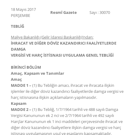
18 Mayıs 2017
Resmî Gazete
Sayı : 30070
PERŞEMBE
TEBLİĞ
Maliye Bakanlığı (Gelir İdaresi Başkanlığı)’ndan:
İHRACAT VE DİĞER DÖVİZ KAZANDIRICI FAALİYETLERDE
DAMGA
VERGİSİ VE HARÇ İSTİSNASI UYGULAMA GENEL TEBLİĞİ
BİRİNCİ BÖLÜM
Amaç, Kapsam ve Tanımlar
Amaç
MADDE 1 –
(1) Bu Tebliğin amacı, ihracat ve ihracata ilişkin
işlemler ile diğer döviz kazandırıcı faaliyetlerde damga vergisi ve
harç istisnasına ilişkin açıklamaların yapılmasıdır.
Kapsam
MADDE 2 –
(1) Bu Tebliğ, 1/7/1964 tarihli ve 488 sayılı Damga
Vergisi Kanununun ek 2 nci ve 2/7/1964 tarihli ve 492 sayılı
Harçlar Kanununun ek 1 inci maddeleri çerçevesinde ihracat ve
diğer döviz kazandırıcı faaliyetlere ilişkin damga vergisi ve harç
istisnası uygulamasının usul ve esaslarını kapsamaktadır.