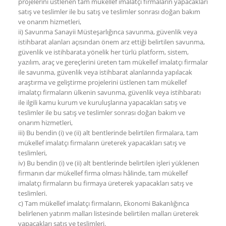
projelerini üstlenen tam mükellef imalatçı firmaların yapacakları
satış ve teslimler ile bu satış ve teslimler sonrası doğan bakım
ve onarım hizmetleri,
ii) Savunma Sanayii Müsteşarlığınca savunma, güvenlik veya
istihbarat alanları açısından önem arz ettiği belirtilen savunma,
güvenlik ve istihbarata yönelik her türlü platform, sistem,
yazılım, araç ve gereçlerini üreten tam mükellef imalatçı firmalar
ile savunma, güvenlik veya istihbarat alanlarında yapılacak
araştırma ve geliştirme projelerini üstlenen tam mükellef
imalatçı firmaların ülkenin savunma, güvenlik veya istihbaratı
ile ilgili kamu kurum ve kuruluşlarına yapacakları satış ve
teslimler ile bu satış ve teslimler sonrası doğan bakım ve
onarım hizmetleri,
iii) Bu bendin (i) ve (ii) alt bentlerinde belirtilen firmalara, tam
mükellef imalatçı firmaların üreterek yapacakları satış ve
teslimleri,
iv) Bu bendin (i) ve (ii) alt bentlerinde belirtilen işleri yüklenen
firmanın dar mükellef firma olması hâlinde, tam mükellef
imalatçı firmaların bu firmaya üreterek yapacakları satış ve
teslimleri.
c) Tam mükellef imalatçı firmaların, Ekonomi Bakanlığınca
belirlenen yatırım malları listesinde belirtilen malları üreterek
yapacakları satış ve teslimleri.