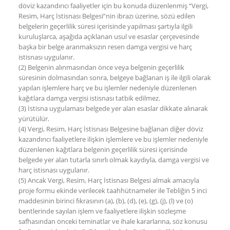
döviz kazandırıcı faaliyetler için bu konuda düzenlenmiş “Vergi,
Resim, Harç İstisnası Belgesi”nin ibrazı üzerine, sözü edilen
belgelerin geçerlilik süresi içerisinde yapılması şartıyla ilgili
kuruluşlarca, aşağıda açıklanan usul ve esaslar çerçevesinde
başka bir belge aranmaksızın resen damga vergisi ve harç
istisnası uygulanır.
(2) Belgenin alınmasından önce veya belgenin geçerlilik
süresinin dolmasından sonra, belgeye bağlanan iş ile ilgili olarak
yapılan işlemlere harç ve bu işlemler nedeniyle düzenlenen
kağıtlara damga vergisi istisnası tatbik edilmez.
(3) İstisna uygulaması belgede yer alan esaslar dikkate alınarak
yürütülür.
(4) Vergi, Resim, Harç İstisnası Belgesine bağlanan diğer döviz
kazandırıcı faaliyetlere ilişkin işlemlere ve bu işlemler nedeniyle
düzenlenen kağıtlara belgenin geçerlilik süresi içerisinde
belgede yer alan tutarla sınırlı olmak kaydıyla, damga vergisi ve
harç istisnası uygulanır.
(5) Ancak Vergi, Resim, Harç İstisnası Belgesi almak amacıyla
proje formu ekinde verilecek taahhütnameler ile Tebliğin 5 inci
maddesinin birinci fıkrasının (a), (b), (d), (e), (g), (j), (l) ve (o)
bentlerinde sayılan işlem ve faaliyetlere ilişkin sözleşme
safhasından önceki teminatlar ve ihale kararlarına, söz konusu