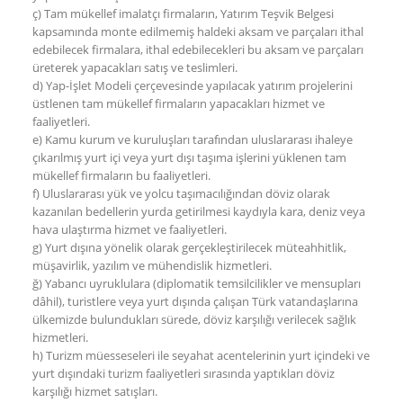
ç) Tam mükellef imalatçı firmaların, Yatırım Teşvik Belgesi
kapsamında monte edilmemiş haldeki aksam ve parçaları ithal
edebilecek firmalara, ithal edebilecekleri bu aksam ve parçaları
üreterek yapacakları satış ve teslimleri.
d) Yap-İşlet Modeli çerçevesinde yapılacak yatırım projelerini
üstlenen tam mükellef firmaların yapacakları hizmet ve
faaliyetleri.
e) Kamu kurum ve kuruluşları tarafından uluslararası ihaleye
çıkarılmış yurt içi veya yurt dışı taşıma işlerini yüklenen tam
mükellef firmaların bu faaliyetleri.
f) Uluslararası yük ve yolcu taşımacılığından döviz olarak
kazanılan bedellerin yurda getirilmesi kaydıyla kara, deniz veya
hava ulaştırma hizmet ve faaliyetleri.
g) Yurt dışına yönelik olarak gerçekleştirilecek müteahhitlik,
müşavirlik, yazılım ve mühendislik hizmetleri.
ğ) Yabancı uyruklulara (diplomatik temsilcilikler ve mensupları
dâhil), turistlere veya yurt dışında çalışan Türk vatandaşlarına
ülkemizde bulundukları sürede, döviz karşılığı verilecek sağlık
hizmetleri.
h) Turizm müesseseleri ile seyahat acentelerinin yurt içindeki ve
yurt dışındaki turizm faaliyetleri sırasında yaptıkları döviz
karşılığı hizmet satışları.