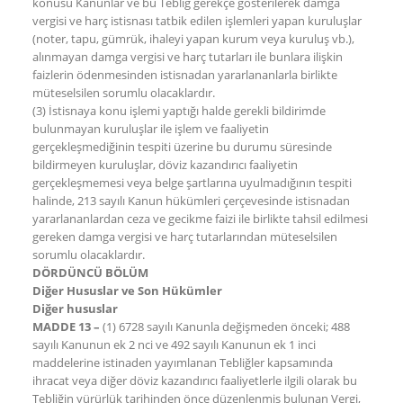
konusu Kanunlar ve bu Tebliğ gerekçe gösterilerek damga
vergisi ve harç istisnası tatbik edilen işlemleri yapan kuruluşlar
(noter, tapu, gümrük, ihaleyi yapan kurum veya kuruluş vb.),
alınmayan damga vergisi ve harç tutarları ile bunlara ilişkin
faizlerin ödenmesinden istisnadan yararlananlarla birlikte
müteselsilen sorumlu olacaklardır.
(3) İstisnaya konu işlemi yaptığı halde gerekli bildirimde
bulunmayan kuruluşlar ile işlem ve faaliyetin
gerçekleşmediğinin tespiti üzerine bu durumu süresinde
bildirmeyen kuruluşlar, döviz kazandırıcı faaliyetin
gerçekleşmemesi veya belge şartlarına uyulmadığının tespiti
halinde, 213 sayılı Kanun hükümleri çerçevesinde istisnadan
yararlananlardan ceza ve gecikme faizi ile birlikte tahsil edilmesi
gereken damga vergisi ve harç tutarlarından müteselsilen
sorumlu olacaklardır.
DÖRDÜNCÜ BÖLÜM
Diğer Hususlar ve Son Hükümler
Diğer hususlar
MADDE 13 –
(1) 6728 sayılı Kanunla değişmeden önceki; 488
sayılı Kanunun ek 2 nci ve 492 sayılı Kanunun ek 1 inci
maddelerine istinaden yayımlanan Tebliğler kapsamında
ihracat veya diğer döviz kazandırıcı faaliyetlerle ilgili olarak bu
Tebliğin yürürlük tarihinden önce düzenlenmiş bulunan Vergi,