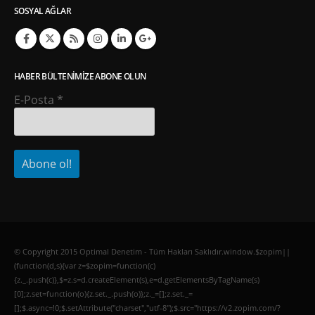
SOSYAL AĞLAR
HABER BÜLTENIMIZE ABONE OLUN
E-Posta
*
© Copyright 2015 Optimal Denetim - Tüm Hakları Saklıdır.window.$zopim||
(function(d,s){var z=$zopim=function(c)
{z._.push(c)},$=z.s=d.createElement(s),e=d.getElementsByTagName(s)
[0];z.set=function(o){z.set._.push(o)};z._=[];z.set._=
[];$.async=!0;$.setAttribute("charset","utf-8");$.src="https://v2.zopim.com/?