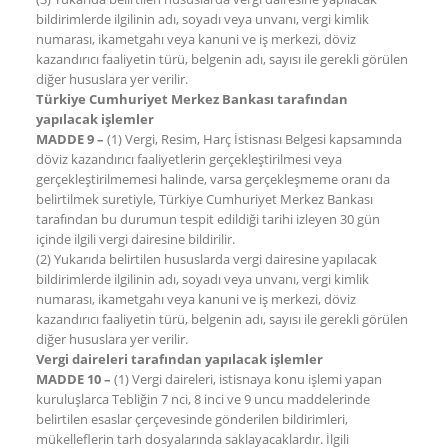
bildirimlerde ilgilinin adı, soyadı veya unvanı, vergi kimlik
numarası, ikametgahı veya kanuni ve iş merkezi, döviz
kazandırıcı faaliyetin türü, belgenin adı, sayısı ile gerekli görülen
diğer hususlara yer verilir.
Türkiye Cumhuriyet Merkez Bankası tarafından
yapılacak işlemler
MADDE 9 –
(1) Vergi, Resim, Harç İstisnası Belgesi kapsamında
döviz kazandırıcı faaliyetlerin gerçekleştirilmesi veya
gerçekleştirilmemesi halinde, varsa gerçekleşmeme oranı da
belirtilmek suretiyle, Türkiye Cumhuriyet Merkez Bankası
tarafından bu durumun tespit edildiği tarihi izleyen 30 gün
içinde ilgili vergi dairesine bildirilir.
(2) Yukarıda belirtilen hususlarda vergi dairesine yapılacak
bildirimlerde ilgilinin adı, soyadı veya unvanı, vergi kimlik
numarası, ikametgahı veya kanuni ve iş merkezi, döviz
kazandırıcı faaliyetin türü, belgenin adı, sayısı ile gerekli görülen
diğer hususlara yer verilir.
Vergi daireleri tarafından yapılacak işlemler
MADDE 10 –
(1) Vergi daireleri, istisnaya konu işlemi yapan
kuruluşlarca Tebliğin 7 nci, 8 inci ve 9 uncu maddelerinde
belirtilen esaslar çerçevesinde gönderilen bildirimleri,
mükelleflerin tarh dosyalarında saklayacaklardır. İlgili