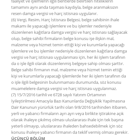
faaliyet ve işlemlerin ilgili bentlerde belirtilen niteliklerin
tamamını aynı anda taşıması kaydıyla, belge aranmaksızın
resen damga vergisi ve harç istisnası uygulanır.
(6) Vergi, Resim, Harç İstisnası Belgesi, belge sahibinin ihale
makamı ile yapacağı işlemlere ve bu işlemler nedeniyle
düzenlenen kağıtlara damga vergisi ve harç istisnası sağlayacak
olup, belge sahibi firmaların belge konusu işe ilişkin mal,
malzeme veya hizmet temin ettiği kişi ve kurumlarla yapacağı
işlemlere ve bu işlemler nedeniyle düzenlenen kağıtlara damga
vergisi ve harç istisnası uygulanması için, her iki işlem tarafının
da o işle ilgili olarak düzenlenmiş belgeye sahip olması şarttır.
Belge sahibi firmanın mal, malzeme veya hizmet temin ettiği
kişi ve kurumlarla yapacağı işlemlerde her iki işlem tarafının da
o işle ilgili belgesinin bulunmaması durumunda, söz konusu
muamelelere damga vergisi ve harç istisnası uygulanmaz.
(7) 15/7/2016 tarihli ve 6728 sayılı Yatırım Ortamının
İyileştirilmesi Amacıyla Bazı Kanunlarda Değişiklik Yapılmasına
Dair Kanunun yürürlük tarihi olan 9/8/2016 tarihinden itibaren,
yerli ve yabancı firmaların ayrı ayrı veya birlikte iştirakine açık
olarak ihaleye çıkılmış olması uluslararası ihale için tek başına
yeterli olmayıp, uluslararası ihaleden bahsedebilmek için söz
konusu ihaleye yabancı firmanın da teklif vermiş olması gerekir.
ÜÇÜNCÜ BÖLÜM