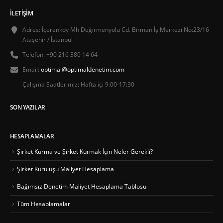
İLETIŞIM
Adres:
İçerenköy Mh Değirmenyolu Cd. Birman İş Merkezi No:23/16
Ataşehir / İstanbul
Telefon:
+90 216 380 14 64
Email:
optimal@optimaldenetim.com
Çalışma Saatlerimiz:
Hafta içi 9:00-17:30
SON YAZILAR
HESAPLAMALAR
Şirket Kurma ve Şirket Kurmak İçin Neler Gerekli?
Şirket Kuruluşu Maliyet Hesaplama
Bağımsız Denetim Maliyet Hesaplama Tablosu
Tüm Hesaplamalar