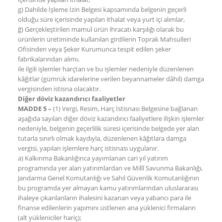
g) Dahilde İşleme İzin Belgesi kapsamında belgenin geçerli
olduğu süre içerisinde yapılan ithalat veya yurt içi alımlar,
ğ) Gerçekleştirilen mamul ürün ihracatı karşılığı olarak bu
ürünlerin üretiminde kullanılan girdilerin Toprak Mahsulleri
Ofisinden veya Şeker Kurumunca tespit edilen şeker
fabrikalarından alımı,
ile ilgili işlemler harçtan ve bu işlemler nedeniyle düzenlenen
kâğıtlar (gümrük idarelerine verilen beyannameler dâhil) damga
vergisinden istisna olacaktır.
Diğer döviz kazandırıcı faaliyetler
MADDE 5 –
(1) Vergi, Resim, Harç İstisnası Belgesine bağlanan
aşağıda sayılan diğer döviz kazandırıcı faaliyetlere ilişkin işlemler
nedeniyle, belgenin geçerlilik süresi içerisinde belgede yer alan
tutarla sınırlı olmak kaydıyla, düzenlenen kâğıtlara damga
vergisi, yapılan işlemlere harç istisnası uygulanır.
a) Kalkınma Bakanlığınca yayımlanan cari yıl yatırım
programında yer alan yatırımlardan ve Millî Savunma Bakanlığı,
Jandarma Genel Komutanlığı ve Sahil Güvenlik Komutanlığının
bu programda yer almayan kamu yatırımlarından uluslararası
ihaleye çıkarılanların ihalesini kazanan veya yabancı para ile
finanse edilenlerin yapımını üstlenen ana yüklenici firmaların
(alt yükleniciler hariç);