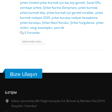
şirket
,
limited şirket kurmak için kaç kişi gerekli
,
Sanal Ofis
,
sermaye şirketi
,
Şirket Kurma Danışmanı
,
şirket kurmak
,
şirket kurmak ekşi
,
şirket kurmak için gerekli evraklar
,
şirket
kurmak maliyeti 2020
,
şirket kuruluş maliyet hesaplama
,
şirket kuruluşu
,
Şirket Nasıl Kurulur
,
Şirket Sorgulama
,
şirket
türleri
,
vergi avantajları
,
yeni ttk
0 Yorumlar
DAHA FAZLA OKU...
Bize Ulaşın
İLETIŞIM
Adres:
İçerenköy Mh Değirmenyolu Cd. Birman İş Merkezi No:23/16
Ataşehir / İstanbul