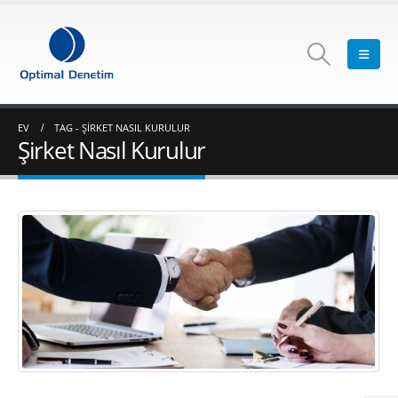
EV
TAG -
ŞIRKET NASIL KURULUR
Şirket Nasıl Kurulur