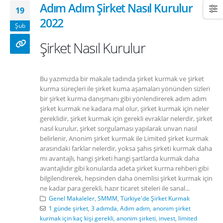
Adım Adım Şirket Nasıl Kurulur
19
2022
Şub
Şirket Nasıl Kurulur
Bu yazımızda bir makale tadında şirket kurmak ve şirket
kurma süreçleri ile şirket kuma aşamaları yönünden sizleri
bir şirket kurma danışmanı gibi yönlendirerek adım adım
şirket kurmak ne kadara mal olur, şirket kurmak için neler
gereklidir, şirket kurmak için gerekli evraklar nelerdir, şirket
nasıl kurulur, şirket sorgulaması yapılarak unvan nasıl
belirlenir, Anonim şirket kurmak ile Limited şirket kurmak
arasındaki farklar nelerdir, yoksa şahıs şirketi kurmak daha
mı avantajlı, hangi şirketi hangi şartlarda kurmak daha
avantajlıdır gibi konularda adeta şirket kurma rehberi gibi
bilgilendirerek, hepsinden daha önemlisi şirket kurmak için
ne kadar para gerekli, hazır ticaret siteleri ile sanal...
Genel Makaleler
,
SMMM
,
Türkiye'de Şirket Kurmak
1 günde şirket
,
3 adımda
,
Adım adım
,
anonim şirket
kurmak için kaç kişi gerekli
,
anonim şirketi
,
invest
,
limited