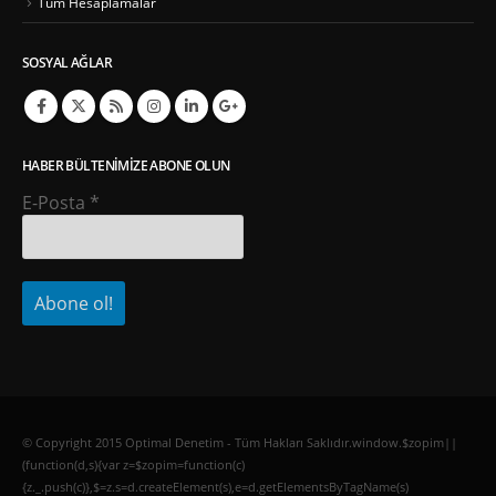
Tüm Hesaplamalar
SOSYAL AĞLAR
HABER BÜLTENIMIZE ABONE OLUN
E-Posta
*
© Copyright 2015 Optimal Denetim - Tüm Hakları Saklıdır.window.$zopim||
(function(d,s){var z=$zopim=function(c)
{z._.push(c)},$=z.s=d.createElement(s),e=d.getElementsByTagName(s)