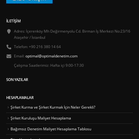
İLETIŞIM
Adres:
İçerenköy Mh Değirmenyolu Cd. Birman İş Merkezi No:23/16
Ataşehir / İstanbul
Telefon:
+90 216 380 14 64
Email:
optimal@optimaldenetim.com
Çalışma Saatlerimiz:
Hafta içi 9:00-17:30
SON YAZILAR
HESAPLAMALAR
Şirket Kurma ve Şirket Kurmak İçin Neler Gerekli?
Şirket Kuruluşu Maliyet Hesaplama
Bağımsız Denetim Maliyet Hesaplama Tablosu