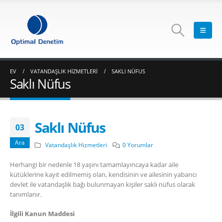
EV
VATANDAŞLIK HIZMETLERI
SAKLI NÜFUS
Saklı Nüfus
Saklı Nüfus
03
Ara
Vatandaşlık Hizmetleri
0 Yorumlar
​Herhangi bir nedenle 18 yaşını tamamlayıncaya kadar aile
kütüklerine kayıt edilmemiş olan, kendisinin ve ailesinin yabancı
devlet ile vatandaşlık bağı bulunmayan kişiler saklı nüfus olarak
tanımlanır.
İlgili Kanun Maddesi