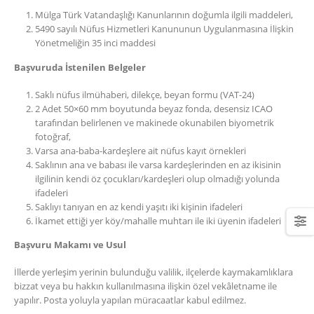
Mülga Türk Vatandaşlığı Kanunlarının doğumla ilgili maddeleri,
5490 sayılı Nüfus Hizmetleri Kanununun Uygulanmasına İlişkin
Yönetmeliğin 35 inci maddesi
Başvuruda İstenilen Belgeler
Saklı nüfus ilmühaberi, dilekçe, beyan formu (VAT-24)
2 Adet 50×60 mm boyutunda beyaz fonda, desensiz ICAO
tarafından belirlenen ve makinede okunabilen biyometrik
fotoğraf,
Varsa ana-baba-kardeşlere ait nüfus kayıt örnekleri
Saklının ana ve babası ile varsa kardeşlerinden en az ikisinin
ilgilinin kendi öz çocukları/kardeşleri olup olmadığı yolunda
ifadeleri
Saklıyı tanıyan en az kendi yaşıtı iki kişinin ifadeleri
İkamet ettiği yer köy/mahalle muhtarı ile iki üyenin ifadeleri
Başvuru Makamı ve Usul
İllerde yerleşim yerinin bulunduğu valilik, ilçelerde kaymakamlıklara
bizzat veya bu hakkın kullanılmasına ilişkin özel vekâletname ile
yapılır. Posta yoluyla yapılan müracaatlar kabul edilmez.