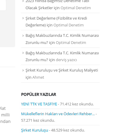
2023 Yılında Bağımsız Denetime Tabi
Olacak Şirketler
için
Optimal Denetim
Şirket Değerleme (Fizibilite ve Kredi
Değerleme)
için
Optimal Denetim
Bağış Makbuzlarında T.C. Kimlik Numarası
Zorunlu mu?
için
Optimal Denetim
Bağış Makbuzlarında T.C. Kimlik Numarası
Zorunlu mu?
için
derviş yazıcı
Şirket Kuruluşu ve Şirket Kuruluş Maliyeti
için
Ahmet
POPÜLER YAZILAR
Saklı Nüfus
​Herhangi bir
YENİ TTK VE TASFİYE
- 71.412 kez okundu.
lat
tamamlayıncay
Mükelleflerin Hakları ve Ödevleri Rehber...
-
milli
kayıt edilmem
57.271 kez okundu.
ından
ailesinin yaba
bağı...
Şirket Kuruluşu
- 48.529 kez okundu.