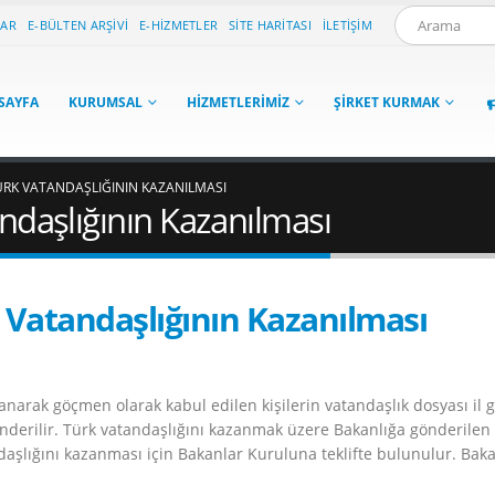
LAR
E-BÜLTEN ARŞIVI
E-HIZMETLER
SITE HARITASI
İLETIŞIM
SAYFA
KURUMSAL
HIZMETLERIMIZ
ŞIRKET KURMAK
RK VATANDAŞLIĞININ KAZANILMASI
daşlığının Kazanılması
Vatandaşlığının Kazanılması
narak göçmen olarak kabul edilen kişilerin vatandaşlık dosyası il 
derilir. Türk vatandaşlığını kazanmak üzere Bakanlığa gönderilen
daşlığını kazanması için Bakanlar Kuruluna teklifte bulunulur. Bak