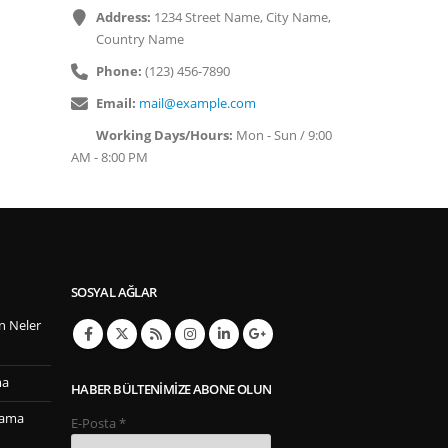
Address:
1234 Street Name, City Name,
Country Name
Phone:
(123) 456-7890
Email:
mail@example.com
Working Days/Hours:
Mon - Sun / 9:00
AM - 8:00 PM
SOSYAL AĞLAR
n Neler
ma
HABER BÜLTENIMIZE ABONE OLUN
lama
E-Posta
*