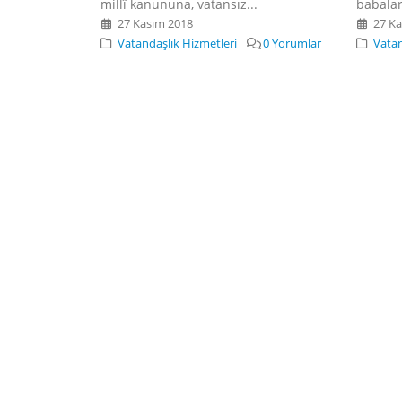
millî kanununa, vatansız...
babalar
27 Kasım 2018
27 Ka
Vatandaşlık Hizmetleri
0 Yorumlar
Vatan