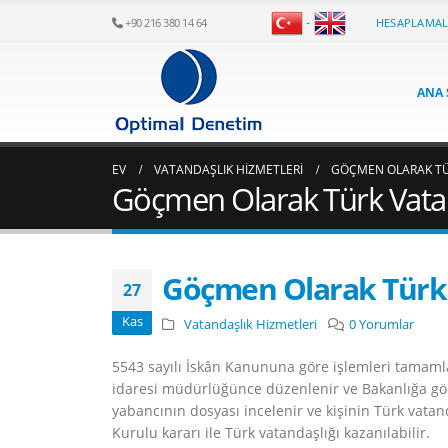
-
HESAPLAMA
+90 216 380 14 64
ANA 
EV
VATANDAŞLIK HIZMETLERI
GÖÇMEN OLARAK TÜ
Göçmen Olarak Türk Vatan
Göçmen Olarak Türk 
27
Kas
Vatandaşlık Hizmetleri
0 Yorumlar
​5543 sayılı İskân Kanununa göre işlemleri tamamla
idaresi müdürlüğünce düzenlenir ve Bakanlığa gön
yabancının dosyası incelenir ve kişinin Türk vatan
Kurulu kararı ile Türk vatandaşlığı kazanılabilir.