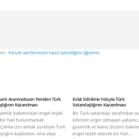
nır.
Yorum verilerinizin nasıl işlendiğini öğrenin.
Şartı Aranmaksızın Yeniden Türk
Evlat Edinilme Yoluyla Türk
lığının Kazanılması
Vatandaşlığının Kazanılması
güvenlik bakımından engel teşkil
Bir Türk vatandaşı tarafından ev
 bir hali bulunmamak
edinilen ergin olmayan yabancı, 
a,Çıkma izni almak suretiyle Türk
güvenlik ve kamu düzeni bakım
şlığını kaybeden, Ana veya
engel teşkil edecek bir hali...