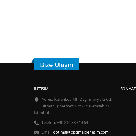
Bize Ulaşın
İLETIŞIM
SON YAZ
Adres:
İçerenköy Mh Değirmenyolu Cd.
Birman İş Merkezi No:23/16 Ataşehir /
İstanbul
Telefon:
+90 216 380 14 64
Email:
optimal@optimaldenetim.com