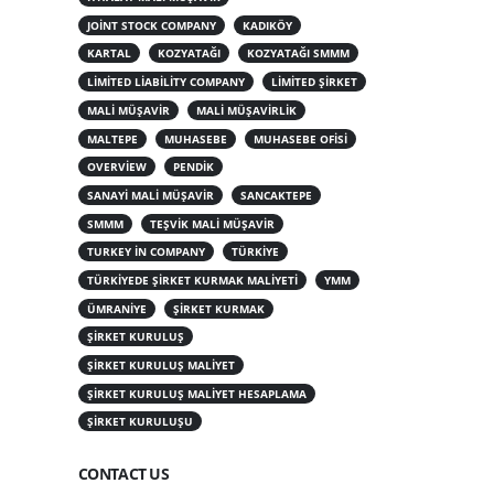
JOINT STOCK COMPANY
KADIKÖY
KARTAL
KOZYATAĞI
KOZYATAĞI SMMM
LIMITED LIABILITY COMPANY
LIMITED ŞIRKET
MALI MÜŞAVIR
MALI MÜŞAVIRLIK
MALTEPE
MUHASEBE
MUHASEBE OFISI
OVERVIEW
PENDIK
SANAYI MALI MÜŞAVIR
SANCAKTEPE
SMMM
TEŞVIK MALI MÜŞAVIR
TURKEY IN COMPANY
TÜRKIYE
TÜRKIYEDE ŞIRKET KURMAK MALIYETI
YMM
ÜMRANIYE
ŞIRKET KURMAK
ŞIRKET KURULUŞ
ŞIRKET KURULUŞ MALIYET
ŞIRKET KURULUŞ MALIYET HESAPLAMA
ŞIRKET KURULUŞU
CONTACT US