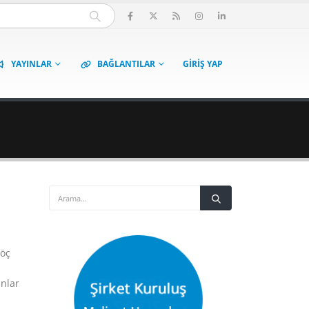
YAYINLAR
BAĞLANTILAR
GIRIŞ YAP
göç
anlar