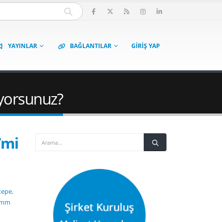
YAYINLAR
BAĞLANTILAR
GIRIŞ YAP
ıyorsunuz?
’mi
tepe
,
ymm