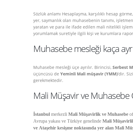
Sözlük anlamı Hesaplaşma, karşılıklı hesap görme
yer, saymanlık olan muhasebenin tanımı, işletmeni
yaratan ve para ile ifade edilen mali nitelikli işle
yorumlamak suretiyle ilgili kişi ve kurumlara rapor
Muhasebe mesleği kaça ayrıl
Muhasebe mesleği üçe ayrılır. Birincisi,
Serbest M
üçüncüsü de
Yeminli Mali müşavir (YMM)
‘dir. S
gerekmektedir.
Mali Müşavir ve Muhasebe O
İstanbul
merkezli
Mali Müşavirlik ve Muhasebe
of
Avrupa yakası ve Türkiye genelinde
Mali Müşavirli
ve
Ataşehir kesişme noktasında yer alan Mali Müş