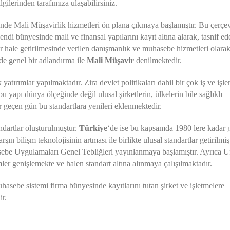
lgilerinden tarafımıza ulaşabilirsiniz.
inde
Mali Müşavirlik hizmetleri ön plana çıkmaya başlamıştır. Bu çerçe
di bünyesinde mali ve finansal yapılarını kayıt altına alarak, tasnif ed
lir hale getirilmesinde verilen danışmanlık ve muhasebe hizmetleri olara
 de genel bir adlandırma ile
Mali Müşavir
denilmektedir.
atırımlar yapılmaktadır. Zira devlet politikaları dahil bir çok iş ve işl
 yapı dünya ölçeğinde değil ulusal şirketlerin, ülkelerin bile sağlıklı
er geçen gün bu standartlara yenileri eklenmektedir.
ndartlar oluşturulmuştur.
Türkiye
‘de ise bu kapsamda 1980 lere kadar 
n bilişm teknolojisinin artması ile birlikte ulusal standartlar getirilmiş
sebe Uygulamaları Genel Tebliğleri yayınlanmaya başlamıştır. Ayrıca U
ler genişlemekte ve halen standart altına alınmaya çalışılmaktadır.
sebe sistemi firma bünyesinde kayıtlarını tutan şirket ve işletmelere
ir.