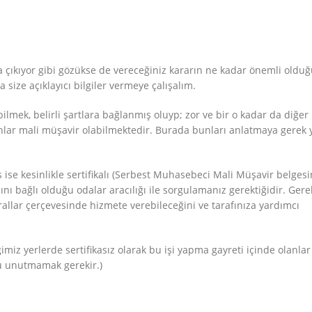
a çıkıyor gibi gözükse de vereceğiniz kararın ne kadar önemli oldu
size açıklayıcı bilgiler vermeye çalışalım.
lmek, belirli şartlara bağlanmış oluyp; zor ve bir o kadar da diğer
nlar mali müşavir olabilmektedir. Burada bunları anlatmaya gerek 
 ise kesinlikle sertifikalı (Serbest Muhasebeci Mali Müşavir belgesi
ını bağlı olduğu odalar aracılığı ile sorgulamanız gerektiğidir. Gere
allar çerçevesinde hizmete verebileceğini ve tarafınıza yardımcı
iz yerlerde sertifikasız olarak bu işi yapma gayreti içinde olanlar
u unutmamak gerekir.)