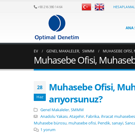
-
HESAPLAMA
+90 216 380 14 64
ANA 
EV
GENEL MAKALELER
,
SMMM
MUHASEBE OFISI,
Muhasebe Ofisi, Muhaseb
Muhasebe Ofisi, Muh
28
arıyorsunuz?
Haz
Genel Makaleler
,
SMMM
Anadolu Yakası
,
Ataşehir
,
Fabrika
,
ihracat muhasebes
Muhasebe bürosu
,
muhasebe ofisi
,
Pendik
,
sanayi
,
Sanc
1 yorum