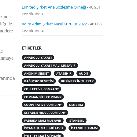
Limited Şirket Ana Sözleşme Örneği
- 46.931
kez okundu.
azında
Adım Adım Şirket Nasıl Kurulur 2022
- 46.008
ığı ile
kez okundu.
nerlere
ETIKETLER
de
lunmaya
ANADOLU YAKASI
ANADOLU YAKASI MALI MÜŞAVIR
ANONIM ŞIRKET
ATAŞEHIR
AUDIT
 yanında
BAĞIMSIZ DENETIM
BUSINESS IN TURKEY
COLLECTIVE COMPANY
COMMANDITE COMPANY
COOPERATIVE COMPANY
DENETIM
ESTABLISHING A COMPANY
FABRIKA MALI MÜŞAVIR
ISTANBUL
ISTANBUL MALI MÜŞAVIR
ISTANBUL SMMM
ITHALAT MALI MÜŞAVIR