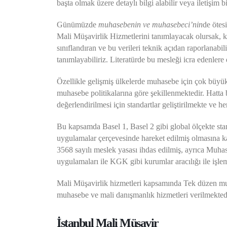
başta olmak üzere detaylı bilgi alabilir veya iletişim bi
Günümüzde
muhasebenin ve muhasebeci’nin
de ötes
Mali Müşavirlik Hizmetlerini tanımlayacak olursak, ken
sınıflandıran ve bu verileri teknik açıdan raporlanabi
tanımlayabiliriz. Literatürde bu mesleği icra edenlere
Özellikle gelişmiş ülkelerde muhasebe için çok büyük y
muhasebe politikalarına göre şekillenmektedir. Hatta bu
değerlendirilmesi için standartlar geliştirilmekte ve h
Bu kapsamda Basel 1, Basel 2 gibi global ölçekte sta
uygulamalar çerçevesinde hareket edilmiş olmasına karşı
3568 sayılı meslek yasası ihdas edilmiş, ayrıca Muha
uygulamaları ile KGK gibi kurumlar aracılığı ile işlem
Mali Müşavirlik hizmetleri kapsamında Tek düzen muha
muhasebe ve mali danışmanlık hizmetleri verilmekted
İstanbul Mali Müşavir