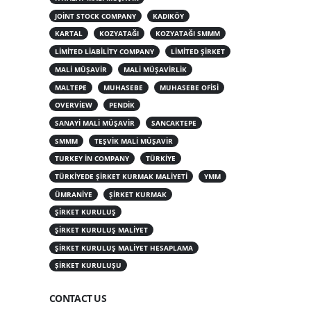
JOINT STOCK COMPANY
KADIKÖY
KARTAL
KOZYATAĞI
KOZYATAĞI SMMM
LIMITED LIABILITY COMPANY
LIMITED ŞIRKET
MALI MÜŞAVIR
MALI MÜŞAVIRLIK
MALTEPE
MUHASEBE
MUHASEBE OFISI
OVERVIEW
PENDIK
SANAYI MALI MÜŞAVIR
SANCAKTEPE
SMMM
TEŞVIK MALI MÜŞAVIR
TURKEY IN COMPANY
TÜRKIYE
TÜRKIYEDE ŞIRKET KURMAK MALIYETI
YMM
ÜMRANIYE
ŞIRKET KURMAK
ŞIRKET KURULUŞ
ŞIRKET KURULUŞ MALIYET
ŞIRKET KURULUŞ MALIYET HESAPLAMA
ŞIRKET KURULUŞU
CONTACT US