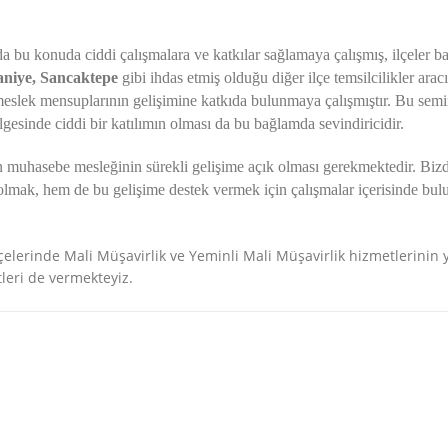
da bu konuda ciddi çalışmalara ve katkılar sağlamaya çalışmış, ilçeler b
aniye, Sancaktepe
gibi ihdas etmiş olduğu diğer ilçe temsilcilikler aracıl
i meslek mensuplarının gelişimine katkıda bulunmaya çalışmıştır. Bu semi
lgesinde ciddi bir katılımın olması da bu bağlamda sevindiricidir.
lan muhasebe mesleğinin sürekli gelişime açık olması gerekmektedir. Biz
olmak, hem de bu gelişime destek vermek için çalışmalar içerisinde bu
çelerinde Mali Müşavirlik ve Yeminli Mali Müşavirlik hizmetlerinin
eri de vermekteyiz.