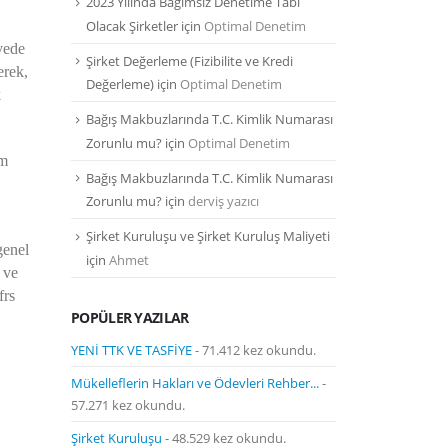
2023 Yılında Bağımsız Denetime Tabi
Olacak Şirketler
için
Optimal Denetim
vede
Şirket Değerleme (Fizibilite ve Kredi
erek,
Değerleme)
için
Optimal Denetim
k
Bağış Makbuzlarında T.C. Kimlik Numarası
Zorunlu mu?
için
Optimal Denetim
em
Bağış Makbuzlarında T.C. Kimlik Numarası
Zorunlu mu?
için
derviş yazıcı
Şirket Kuruluşu ve Şirket Kuruluş Maliyeti
genel
için
Ahmet
 ve
frs
POPÜLER YAZILAR
YENİ TTK VE TASFİYE
- 71.412 kez okundu.
Mükelleflerin Hakları ve Ödevleri Rehber...
-
57.271 kez okundu.
Şirket Kuruluşu
- 48.529 kez okundu.