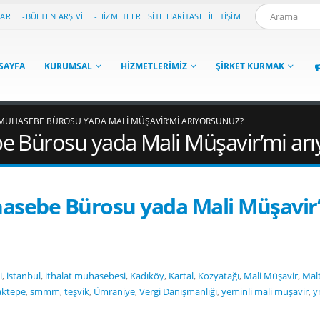
LAR
E-BÜLTEN ARŞIVI
E-HIZMETLER
SITE HARITASI
İLETIŞIM
SAYFA
KURUMSAL
HIZMETLERIMIZ
ŞIRKET KURMAK
 MUHASEBE BÜROSU YADA MALI MÜŞAVIR’MI ARIYORSUNUZ?
e Bürosu yada Mali Müşavir’mi ar
asebe Bürosu yada Mali Müşavir
i
,
istanbul
,
ithalat muhasebesi
,
Kadıköy
,
Kartal
,
Kozyatağı
,
Mali Müşavir
,
Mal
aktepe
,
smmm
,
teşvik
,
Ümraniye
,
Vergi Danışmanlığı
,
yeminli mali müşavir
,