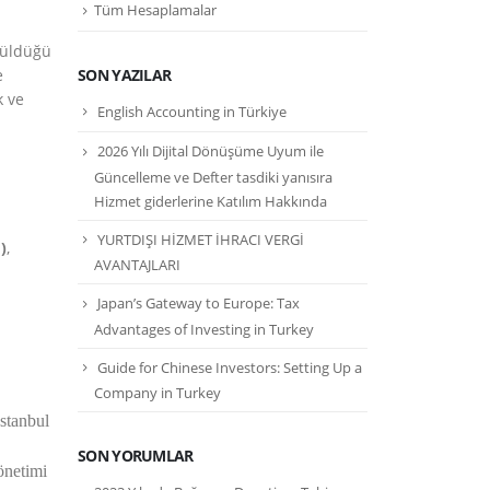
Tüm Hesaplamalar
tüldüğü
SON YAZILAR
e
k ve
English Accounting in Türkiye
2026 Yılı Dijital Dönüşüme Uyum ile
Güncelleme ve Defter tasdiki yanısıra
Hizmet giderlerine Katılım Hakkında
YURTDIŞI HİZMET İHRACI VERGİ
)
,
AVANTAJLARI
Japan’s Gateway to Europe: Tax
Advantages of Investing in Turkey
Guide for Chinese Investors: Setting Up a
Company in Turkey
stanbul
SON YORUMLAR
önetimi