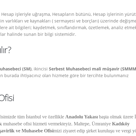
, Hesap işleriyle uğraşma, Hesapların bütünü, Hesap işlerinin yürü
n varlıkları ve kaynakları ( sermayesi ve borçları) üzerinde değişm
mlere ait bilgileri; kaydetmek, sınıflandırmak, özetlemek, analiz etme
lar halinde sunan bir bilgi sistemidir.
ır?
uhasebeci (SM)
, ikincisi
Serbest Muhasebeci mali müşavir (SMMM
izin burada ihtiyacınız olan hizmete göre bir tercihte bulunmanız
fisi
isimizde tüm İstanbul ve özellikle
Anadolu Yakası
başta olmak üzere İ
k
muhasebe ofisi hizmeti vermekteyiz. Maltepe, Ümraniye
Kadıköy
avirlik ve Muhasebe Ofisi
mizi ziyaret edip şirket kuruluşu ve vergi y