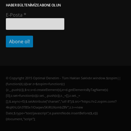
HABER BÜLTENIMIZE ABONE OLUN
E-Posta
*
© Copyright 2015 Optimal Denetim - Tüm Hakları Saklıdır.window.$zopim||
(function(d,s){var z=$zopim=function(c)
{z._.push(c)},$=z.s=d.createElement(s),e=d.getElementsByTagName(s)
[0];z.set=function(o){z.set._.push(o)};z._=[];z.set._=
[];$.async=!0;$.setAttribute("charset","utf-8");$.src="https://v2.zopim.com/?
4kqKhLGh3TB5x1lOaqwv5KiRUXombZ8V";z.t=+new
Date;$.type="text/javascript";e.parentNode.insertBefore($,e)})
(document,"script");