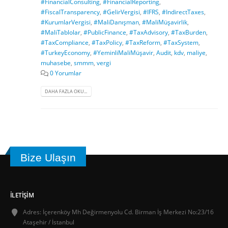
#FinancialConsulting
,
#FinancialReporting
,
#FiscalTransparency
,
#GelirVergisi
,
#IFRS
,
#IndirectTaxes
,
#KurumlarVergisi
,
#MaliDanışman
,
#MaliMüşavirlik
,
#MaliTablolar
,
#PublicFinance
,
#TaxAdvisory
,
#TaxBurden
,
#TaxCompliance
,
#TaxPolicy
,
#TaxReform
,
#TaxSystem
,
#TurkeyEconomy
,
#YeminliMaliMüşavir
,
Audit
,
kdv
,
maliye
,
muhasebe
,
smmm
,
vergi
0 Yorumlar
DAHA FAZLA OKU...
Bize Ulaşın
İLETIŞIM
Adres:
İçerenköy Mh Değirmenyolu Cd. Birman İş Merkezi No:23/16
Ataşehir / İstanbul