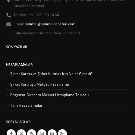
Ataşehir / İstanbul
Telefon:
+90 216 380 14 64
Email:
optimal@optimaldenetim.com
Çalışma Saatlerimiz:
Hafta içi 9:00-17:30
SON YAZILAR
HESAPLAMALAR
Şirket Kurma ve Şirket Kurmak İçin Neler Gerekli?
Şirket Kuruluşu Maliyet Hesaplama
Bağımsız Denetim Maliyet Hesaplama Tablosu
Tüm Hesaplamalar
SOSYAL AĞLAR