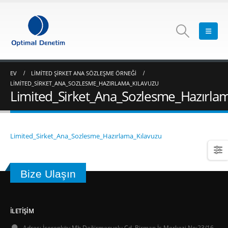
EV
LIMITED ŞIRKET ANA SÖZLEŞME ÖRNEĞI
LIMITED_SIRKET_ANA_SOZLESME_HAZIRLAMA_KILAVUZU
Limited_Sirket_Ana_Sozlesme_Hazırlam
Limited_Sirket_Ana_Sozlesme_Hazırlama_Kılavuzu
Bize Ulaşın
İLETIŞIM
Adres:
İçerenköy Mh Değirmenyolu Cd. Birman İş Merkezi No:23/16