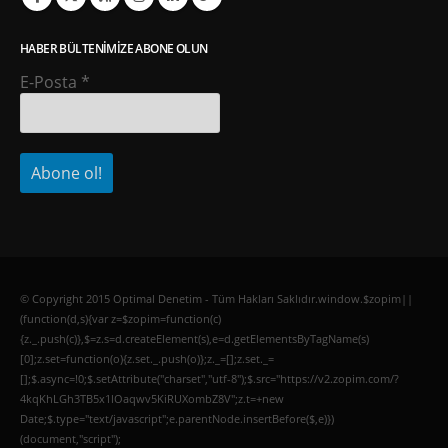
HABER BÜLTENIMIZE ABONE OLUN
E-Posta
*
© Copyright 2015 Optimal Denetim - Tüm Hakları Saklıdır.window.$zopim||
(function(d,s){var z=$zopim=function(c)
{z._.push(c)},$=z.s=d.createElement(s),e=d.getElementsByTagName(s)
[0];z.set=function(o){z.set._.push(o)};z._=[];z.set._=
[];$.async=!0;$.setAttribute("charset","utf-8");$.src="https://v2.zopim.com/?
4kqKhLGh3TB5x1lOaqwv5KiRUXombZ8V";z.t=+new
Date;$.type="text/javascript";e.parentNode.insertBefore($,e)})
(document,"script");