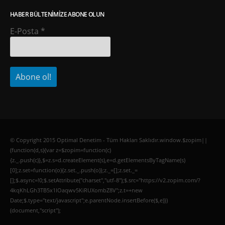
HABER BÜLTENIMIZE ABONE OLUN
E-Posta
*
© Copyright 2015 Optimal Denetim - Tüm Hakları Saklıdır.window.$zopim||
(function(d,s){var z=$zopim=function(c)
{z._.push(c)},$=z.s=d.createElement(s),e=d.getElementsByTagName(s)
[0];z.set=function(o){z.set._.push(o)};z._=[];z.set._=
[];$.async=!0;$.setAttribute("charset","utf-8");$.src="https://v2.zopim.com/?
4kqKhLGh3TB5x1lOaqwv5KiRUXombZ8V";z.t=+new
Date;$.type="text/javascript";e.parentNode.insertBefore($,e)})
(document,"script");