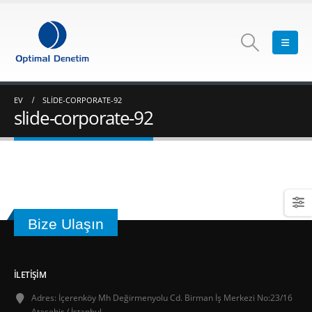
EV
SLIDE-CORPORATE-92
slide-corporate-92
Bize Ulaşın
İLETIŞIM
Adres:
İçerenköy Mh Değirmenyolu Cd. Birman İş Merkezi No:23/16
Ataşehir / İstanbul