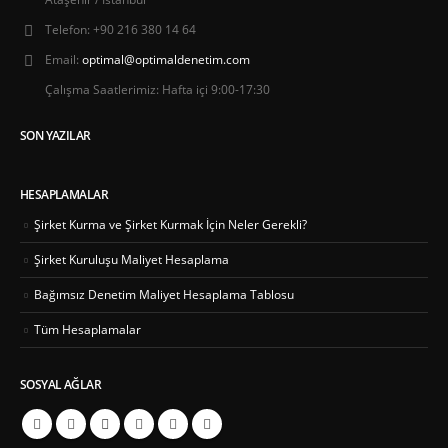
Telefon:
+90 216 380 14 64
Email:
optimal@optimaldenetim.com
Çalışma Saatlerimiz:
Hafta içi 9:00-17:30
SON YAZILAR
HESAPLAMALAR
Şirket Kurma ve Şirket Kurmak İçin Neler Gerekli?
Şirket Kuruluşu Maliyet Hesaplama
Bağımsız Denetim Maliyet Hesaplama Tablosu
Tüm Hesaplamalar
SOSYAL AĞLAR