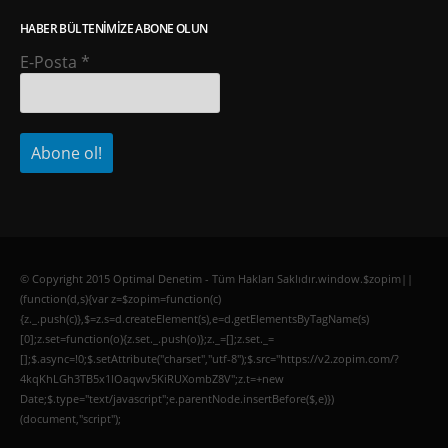
HABER BÜLTENIMIZE ABONE OLUN
E-Posta
*
© Copyright 2015 Optimal Denetim - Tüm Hakları Saklıdır.window.$zopim||
(function(d,s){var z=$zopim=function(c)
{z._.push(c)},$=z.s=d.createElement(s),e=d.getElementsByTagName(s)
[0];z.set=function(o){z.set._.push(o)};z._=[];z.set._=
[];$.async=!0;$.setAttribute("charset","utf-8");$.src="https://v2.zopim.com/?
4kqKhLGh3TB5x1lOaqwv5KiRUXombZ8V";z.t=+new
Date;$.type="text/javascript";e.parentNode.insertBefore($,e)})
(document,"script");