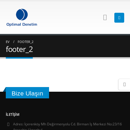
EV
FOOTER_2
footer_2
Bize Ulaşın
İLETIŞIM
Adres:
İçerenköy Mh Değirmenyolu Cd. Birman İş Merkezi No:23/16
Ataşehir / İstanbul