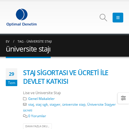
EV
TAG -
ÜNIVERSITE STAJI
üniversite stajı
STAJ SİGORTASI VE ÜCRETİ İLE
29
DEVLET KATKISI
Tem
Lise ve Üniversite Stajı
Genel Makaleler
staj
,
staj sgk
,
stajyer
,
üniversite stajı
,
Üniversite Stajyer
ücreti
0 Yorumlar
DAHA FAZLA OKU...