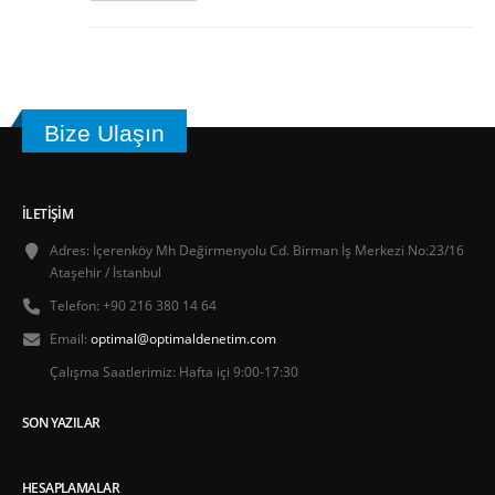
Bize Ulaşın
İLETIŞIM
Adres:
İçerenköy Mh Değirmenyolu Cd. Birman İş Merkezi No:23/16
Ataşehir / İstanbul
Telefon:
+90 216 380 14 64
Email:
optimal@optimaldenetim.com
Çalışma Saatlerimiz:
Hafta içi 9:00-17:30
SON YAZILAR
HESAPLAMALAR