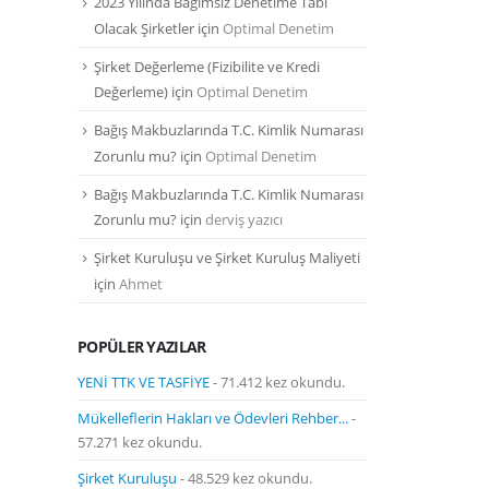
2023 Yılında Bağımsız Denetime Tabi
Olacak Şirketler
için
Optimal Denetim
Şirket Değerleme (Fizibilite ve Kredi
Değerleme)
için
Optimal Denetim
Bağış Makbuzlarında T.C. Kimlik Numarası
Zorunlu mu?
için
Optimal Denetim
Bağış Makbuzlarında T.C. Kimlik Numarası
Zorunlu mu?
için
derviş yazıcı
Şirket Kuruluşu ve Şirket Kuruluş Maliyeti
için
Ahmet
POPÜLER YAZILAR
YENİ TTK VE TASFİYE
- 71.412 kez okundu.
Mükelleflerin Hakları ve Ödevleri Rehber...
-
57.271 kez okundu.
Şirket Kuruluşu
- 48.529 kez okundu.