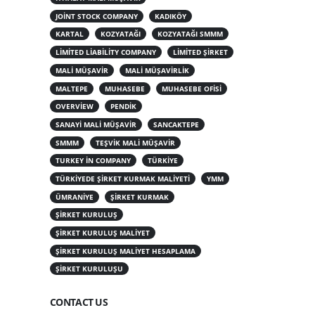
JOINT STOCK COMPANY
KADIKÖY
KARTAL
KOZYATAĞI
KOZYATAĞI SMMM
LIMITED LIABILITY COMPANY
LIMITED ŞIRKET
MALI MÜŞAVIR
MALI MÜŞAVIRLIK
MALTEPE
MUHASEBE
MUHASEBE OFISI
OVERVIEW
PENDIK
SANAYI MALI MÜŞAVIR
SANCAKTEPE
SMMM
TEŞVIK MALI MÜŞAVIR
TURKEY IN COMPANY
TÜRKIYE
TÜRKIYEDE ŞIRKET KURMAK MALIYETI
YMM
ÜMRANIYE
ŞIRKET KURMAK
ŞIRKET KURULUŞ
ŞIRKET KURULUŞ MALIYET
ŞIRKET KURULUŞ MALIYET HESAPLAMA
ŞIRKET KURULUŞU
CONTACT US