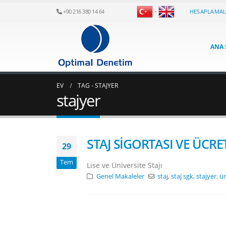
-
HESAPLAMA
+90 216 380 14 64
ANA 
EV
TAG -
STAJYER
stajyer
STAJ SİGORTASI VE ÜCRET
29
Tem
Lise ve Üniversite Stajı
Genel Makaleler
staj
,
staj sgk
,
stajyer
,
ün