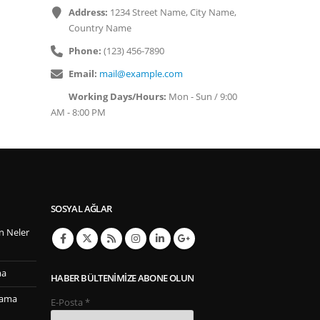
Address:
1234 Street Name, City Name,
Country Name
Phone:
(123) 456-7890
Email:
mail@example.com
Working Days/Hours:
Mon - Sun / 9:00
AM - 8:00 PM
SOSYAL AĞLAR
n Neler
ma
HABER BÜLTENIMIZE ABONE OLUN
lama
E-Posta
*