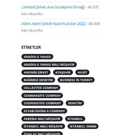
Limited Şirket Ana Sözleşme Örneği
- 46.931
kez okundu.
Adım Adım Şirket Nasıl Kurulur 2022
- 46.008
kez okundu.
ETIKETLER
ANADOLU YAKASI
ANADOLU YAKASI MALI MÜŞAVIR
ANONIM ŞIRKET
ATAŞEHIR
AUDIT
BAĞIMSIZ DENETIM
BUSINESS IN TURKEY
COLLECTIVE COMPANY
COMMANDITE COMPANY
COOPERATIVE COMPANY
DENETIM
ESTABLISHING A COMPANY
FABRIKA MALI MÜŞAVIR
ISTANBUL
ISTANBUL MALI MÜŞAVIR
ISTANBUL SMMM
ITHALAT MALI MÜŞAVIR