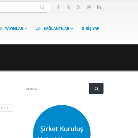
YAYINLAR
BAĞLANTILAR
GIRIŞ YAP
 OKU...