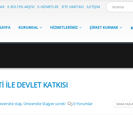
LAR
E-BÜLTEN ARŞIVI
E-HIZMETLER
SITE HARITASI
İLETIŞIM
SAYFA
KURUMSAL
HIZMETLERIMIZ
ŞIRKET KURMAK
İ İLE DEVLET KATKISI
iversite stajı
,
Üniversite Stajyer ücreti
0 Yorumlar
DAHA FAZLA