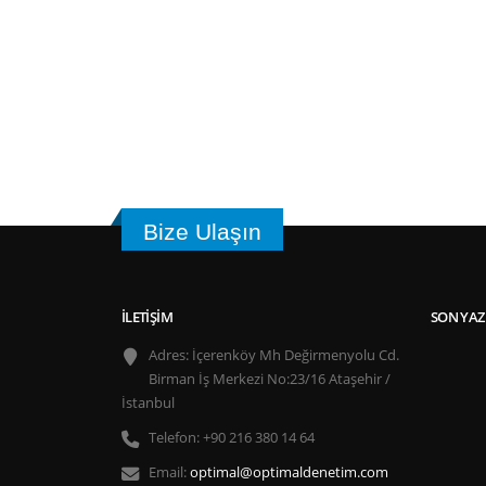
Bize Ulaşın
İLETIŞIM
SON YAZ
Adres:
İçerenköy Mh Değirmenyolu Cd.
Birman İş Merkezi No:23/16 Ataşehir /
İstanbul
Telefon:
+90 216 380 14 64
Email:
optimal@optimaldenetim.com