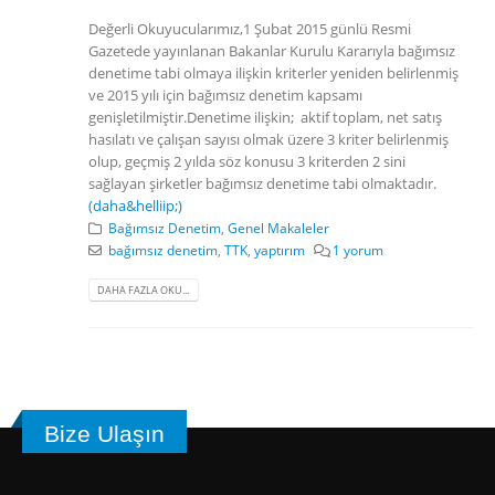
Değerli Okuyucularımız,1 Şubat 2015 günlü Resmi
Gazetede yayınlanan Bakanlar Kurulu Kararıyla bağımsız
denetime tabi olmaya ilişkin kriterler yeniden belirlenmiş
ve 2015 yılı için bağımsız denetim kapsamı
genişletilmiştir.Denetime ilişkin; aktif toplam, net satış
hasılatı ve çalışan sayısı olmak üzere 3 kriter belirlenmiş
olup, geçmiş 2 yılda söz konusu 3 kriterden 2 sini
sağlayan şirketler bağımsız denetime tabi olmaktadır.
(daha&helliip;)
Bağımsız Denetim
,
Genel Makaleler
bağımsız denetim
,
TTK
,
yaptırım
1 yorum
DAHA FAZLA OKU...
Bize Ulaşın