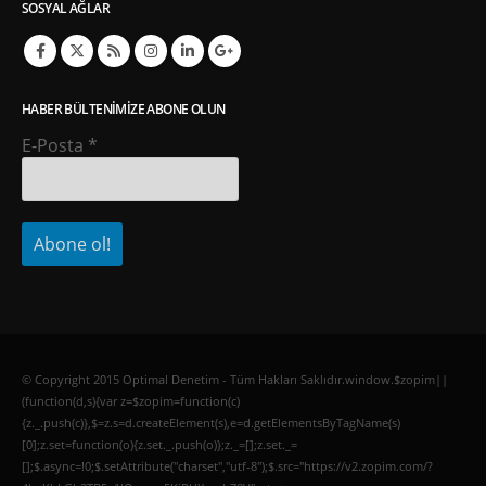
SOSYAL AĞLAR
HABER BÜLTENIMIZE ABONE OLUN
E-Posta
*
© Copyright 2015 Optimal Denetim - Tüm Hakları Saklıdır.window.$zopim||
(function(d,s){var z=$zopim=function(c)
{z._.push(c)},$=z.s=d.createElement(s),e=d.getElementsByTagName(s)
[0];z.set=function(o){z.set._.push(o)};z._=[];z.set._=
[];$.async=!0;$.setAttribute("charset","utf-8");$.src="https://v2.zopim.com/?