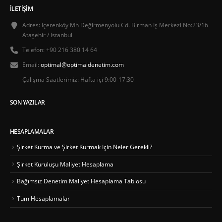
İLETIŞIM
Adres:
İçerenköy Mh Değirmenyolu Cd. Birman İş Merkezi No:23/16
Ataşehir / İstanbul
Telefon:
+90 216 380 14 64
Email:
optimal@optimaldenetim.com
Çalışma Saatlerimiz:
Hafta içi 9:00-17:30
SON YAZILAR
HESAPLAMALAR
Şirket Kurma ve Şirket Kurmak İçin Neler Gerekli?
Şirket Kuruluşu Maliyet Hesaplama
Bağımsız Denetim Maliyet Hesaplama Tablosu
Tüm Hesaplamalar