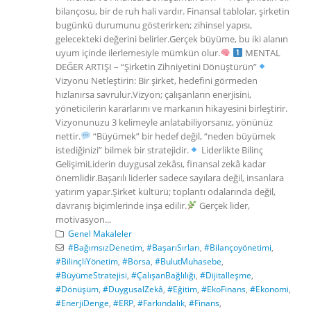
bilançosu, bir de ruh hali vardır. Finansal tablolar, şirketin
bugünkü durumunu gösterirken; zihinsel yapısı,
gelecekteki değerini belirler.Gerçek büyüme, bu iki alanın
uyum içinde ilerlemesiyle mümkün olur.
MENTAL
DEĞER ARTIŞI – “Şirketin Zihniyetini Dönüştürün”
Vizyonu Netleştirin: Bir şirket, hedefini görmeden
hızlanırsa savrulur.Vizyon; çalışanların enerjisini,
yöneticilerin kararlarını ve markanın hikayesini birleştirir.
Vizyonunuzu 3 kelimeyle anlatabiliyorsanız, yönünüz
nettir.
“Büyümek” bir hedef değil, “neden büyümek
istediğinizi” bilmek bir stratejidir.
Liderlikte Bilinç
GelişimiLiderin duygusal zekâsı, finansal zekâ kadar
önemlidir.Başarılı liderler sadece sayılara değil, insanlara
yatırım yapar.Şirket kültürü; toplantı odalarında değil,
davranış biçimlerinde inşa edilir.
Gerçek lider,
motivasyon...
Genel Makaleler
#BağımsızDenetim
,
#BaşarıSırları
,
#Bilançoyönetimi
,
#BilinçliYönetim
,
#Borsa
,
#BulutMuhasebe
,
#BüyümeStratejisi
,
#ÇalışanBağlılığı
,
#Dijitalleşme
,
#Dönüşüm
,
#DuygusalZekâ
,
#Eğitim
,
#EkoFinans
,
#Ekonomi
,
#EnerjiDenge
,
#ERP
,
#Farkındalık
,
#Finans
,