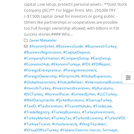
capital. Low setup, protects personal assets.- **Joint Stock
Company (JSC)**: For bigger firms. Min. 250,000 TRY
(~$7,500) capital. Great for investors or going public. -
Others like partnerships or cooperatives are possible
too.Full foreign ownership allowed, with billions in FDI
success stories.#### Who...
Genel Makaleler
#AnonimŞirket
,
#BusinessGuide
,
#BusinessInTurkey
,
#BusinessRegistration
,
#CapitalDeposit
,
#CompanyFormation
,
#CompanySetup
,
#EasySetup
,
#EconomicHub
,
#EkonomiTürkiye
,
#FDI
,
#FDIReport
,
#ForeignEntrepreneur
,
#ForeignInvestment
,
#ForeignOwnership
,
#Girişimcilik
,
#GlobalExpansion
,
#GlobalInvestment
,
#HukukiRehber
,
#InternationalBusiness
,
#InvestInTurkey
,
#InvestmentIncentives
,
#İşKurulumu
,
#JSCTurkey
,
#KüreselPazar
,
#LimitedŞirket
,
#LLCTurkey
,
#MaliDanışmanlık
,
#ŞirketKurulumu
,
#StartupTurkey
,
#TaxID
,
#TaxIncentives
,
#TicaretHukuku
,
#TradeLaw
,
#TradeRegistry
,
#TurkeyBusiness
,
#TurkeyInvestment
,
#TurkeyMarket
,
#TurkeyTax
,
#TurkishEconomy
,
#TurkishFDI
,
#TürkiyeTicaret
,
#Uluslararasıİş
,
#VergiTeşvikleri
,
#VirtualOfficeTurkey
,
#YabancıYatırım
,
mersis
,
Sermaye
,