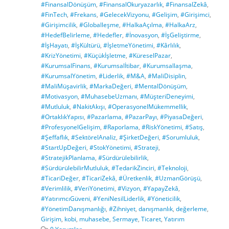
#FinansalDönüşüm
,
#FinansalOkuryazarlık
,
#FinansalZekâ
,
#FinTech
,
#Frekans
,
#GelecekVizyonu
,
#Gelişim
,
#Girişimci
,
#Girişimcilik
,
#Globalleşme
,
#HalkaAçılma
,
#HalkaArz
,
#HedefBelirleme
,
#Hedefler
,
#İnovasyon
,
#İşGeliştirme
,
#İşHayatı
,
#İşKültürü
,
#İşletmeYönetimi
,
#Kârlılık
,
#KrizYönetimi
,
#Küçükİşletme
,
#KüreselPazar
,
#KurumsalFinans
,
#Kurumsalİtibar
,
#Kurumsallaşma
,
#KurumsalYönetim
,
#Liderlik
,
#M&A
,
#MaliDisiplin
,
#MaliMüşavirlik
,
#MarkaDeğeri
,
#MentalDönüşüm
,
#Motivasyon
,
#MuhasebeUzmanı
,
#MüşteriDeneyimi
,
#Mutluluk
,
#NakitAkışı
,
#OperasyonelMükemmellik
,
#OrtaklıkYapısı
,
#Pazarlama
,
#PazarPayı
,
#PiyasaDeğeri
,
#ProfesyonelGelişim
,
#Raporlama
,
#RiskYönetimi
,
#Satış
,
#Şeffaflık
,
#SektörelAnaliz
,
#ŞirketDeğeri
,
#Sorumluluk
,
#StartUpDeğeri
,
#StokYönetimi
,
#Strateji
,
#StratejikPlanlama
,
#Sürdürülebilirlik
,
#SürdürülebilirMutluluk
,
#TedarikZinciri
,
#Teknoloji
,
#TicariDeğer
,
#TicariZekâ
,
#Üretkenlik
,
#UzmanGörüşü
,
#Verimlilik
,
#VeriYönetimi
,
#Vizyon
,
#YapayZekâ
,
#YatırımcıGüveni
,
#YeniNesilLiderlik
,
#Yöneticilik
,
#YönetimDanışmanlığı
,
#Zihniyet
,
danışmanlık
,
değerleme
,
Girişim
,
kobi
,
muhasebe
,
Sermaye
,
Ticaret
,
Yatırım
0 Yorumlar