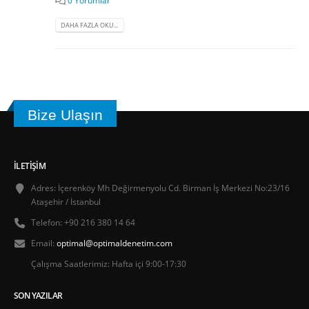
DAHA FAZLA OKU...
Bize Ulaşın
İLETIŞIM
Adres:
İçerenköy Mh Değirmenyolu Cd. Birman İş Merkezi No:23/16
Ataşehir / İstanbul
Telefon:
+90 216 380 14 64
Email:
optimal@optimaldenetim.com
Çalışma Saatlerimiz:
Hafta içi 9:00-17:30
SON YAZILAR