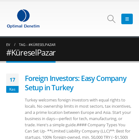
EV
TAG -
#KÜRESELPAZAR
#KüreselPazar
Foreign Investors: Easy Company
17
Setup in Turkey
Kas
Turkey welcomes foreign investors with equal rights to
locals. No ownership limits in most sectors, tax incentives,
and a prime location between Europe and Asia. Start your
business in days—perfect for tech, manufacturing, or
trade. Here's a simple guide.#### Company Types You
Can Set Up- **Limited Liability Company (LLC)**: Best for
startups. 100% foreign-owned, min. 50,000 TRY (~$1,500)