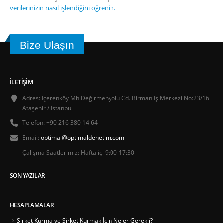
verilerinizin nasıl işlendiğini öğrenin.
Bize Ulaşın
İLETIŞIM
Adres:
İçerenköy Mh Değirmenyolu Cd. Birman İş Merkezi No:23/16
Ataşehir / İstanbul
Telefon:
+90 216 380 14 64
Email:
optimal@optimaldenetim.com
Çalışma Saatlerimiz:
Hafta içi 9:00-17:30
SON YAZILAR
HESAPLAMALAR
Şirket Kurma ve Şirket Kurmak İçin Neler Gerekli?