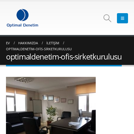
EV
HAKKIMIZDA
İLETIŞIM
OPTIMALDENETIM-OFIS-SIRKETKURULUSU
optimaldenetim-ofis-sirketkurulusu