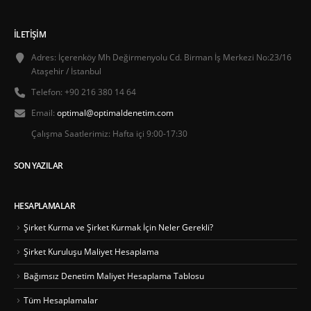
İLETIŞIM
Adres:
İçerenköy Mh Değirmenyolu Cd. Birman İş Merkezi No:23/16
Ataşehir / İstanbul
Telefon:
+90 216 380 14 64
Email:
optimal@optimaldenetim.com
Çalışma Saatlerimiz:
Hafta içi 9:00-17:30
SON YAZILAR
HESAPLAMALAR
Şirket Kurma ve Şirket Kurmak İçin Neler Gerekli?
Şirket Kuruluşu Maliyet Hesaplama
Bağımsız Denetim Maliyet Hesaplama Tablosu
Tüm Hesaplamalar