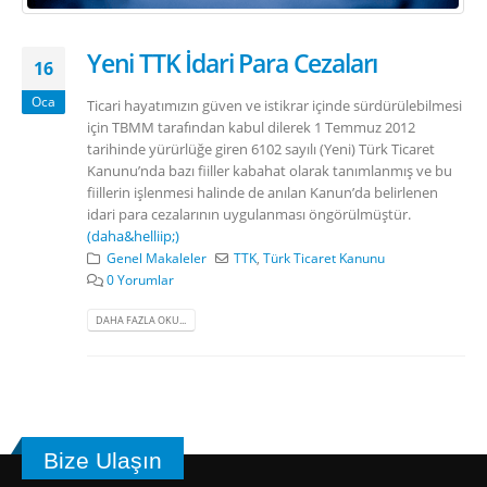
Yeni TTK İdari Para Cezaları
16
Oca
Ticari hayatımızın güven ve istikrar içinde sürdürülebilmesi
için TBMM tarafından kabul dilerek 1 Temmuz 2012
tarihinde yürürlüğe giren 6102 sayılı (Yeni) Türk Ticaret
Kanunu’nda bazı fiiller kabahat olarak tanımlanmış ve bu
fiillerin işlenmesi halinde de anılan Kanun’da belirlenen
idari para cezalarının uygulanması öngörülmüştür.
(daha&helliip;)
Genel Makaleler
TTK
,
Türk Ticaret Kanunu
0 Yorumlar
DAHA FAZLA OKU...
Bize Ulaşın