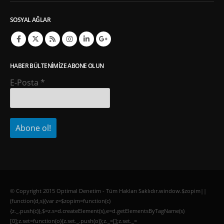
SOSYAL AĞLAR
HABER BÜLTENIMIZE ABONE OLUN
E-Posta
*
© Copyright 2015 Optimal Denetim - Tüm Hakları Saklıdır.window.$zopim||
(function(d,s){var z=$zopim=function(c)
{z._.push(c)},$=z.s=d.createElement(s),e=d.getElementsByTagName(s)
[0];z.set=function(o){z.set._.push(o)};z._=[];z.set._=