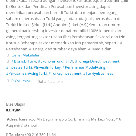
diperlakukan setara dengan investor lokal (asas equal treatment).🏢
b) Bentuk dan Pendirian Perusahaan Investor asing dapat
mendirikan perusahaan baru di Turki atau menjadi pemegang
saham di perusahaan Turki yang sudah ada.Jenis perusahaan di
Turki: Limited Şirket (Ltd.) Anonim Şirket (A.Ş.)Kemitraan umum
(general partnership) Investor dapat memiliki 100% kepemilikan
asing, tergantung sektor usaha.🛑 c) Pembatasan Sektoral dan Izin
Khusus Beberapa sektor memerlukan izin pemerintah, seperti: 🔹
Pertahanan 🔹 Energi dan sumber daya alam 🔹 Media dan...
Genel Makaleler
#BisnisDiTurki
,
#EkonomiTurki
,
#FDI
,
#ForeignDirectInvestment
,
#InvestasiTurki
,
#InvestInTurkey
,
#PenanamanModalAsing
,
#PerusahaanAsingTurki
,
#TurkeyInvestment
,
#TurkiyeBusiness
0 Yorumlar
Daha fazla oku...
Bize Ulaşın
İLETIŞIM
Adres:
İçerenköy Mh Değirmenyolu Cd. Birman İş Merkezi No:23/16
Ataşehir / İstanbul
Telefon:
+90 216 380 14 64