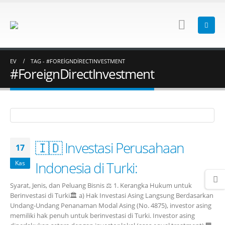
EV
TAG -
#FOREIGNDIRECTINVESTMENT
#ForeignDirectInvestment
🇮🇩 Investasi Perusahaan
17
Indonesia di Turki:
Kas
Syarat, Jenis, dan Peluang Bisnis ⚖️ 1. Kerangka Hukum untuk
Berinvestasi di Turki🏛️ a) Hak Investasi Asing Langsung Berdasarkan
Undang-Undang Penanaman Modal Asing (No. 4875), investor asing
memiliki hak penuh untuk berinvestasi di Turki. Investor asing