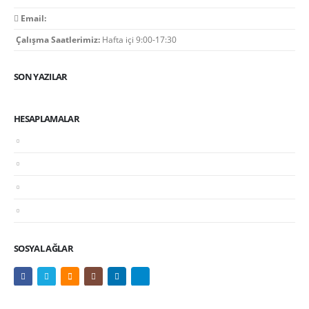
Email:
optimal@optimaldenetim.com
Çalışma Saatlerimiz:
Hafta içi 9:00-17:30
SON YAZILAR
HESAPLAMALAR
Şirket Kurma ve Şirket Kurmak İçin Neler Gerekli?
Şirket Kuruluşu Maliyet Hesaplama
Bağımsız Denetim Maliyet Hesaplama Tablosu
Tüm Hesaplamalar
SOSYAL AĞLAR