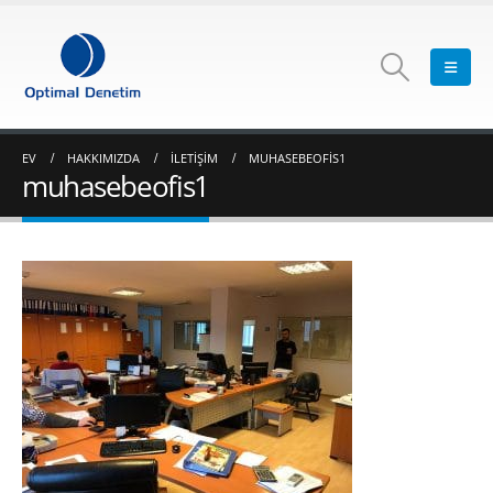
EV
HAKKIMIZDA
İLETIŞIM
MUHASEBEOFIS1
muhasebeofis1