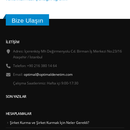
Bize Ulaşın
İLETIŞIM
Adres:
İçerenköy Mh Değirmenyolu Cd. Birman İş Merkezi No:23/16
Ataşehir / İstanbul
Telefon:
+90 216 380 14 64
Email:
optimal@optimaldenetim.com
Çalışma Saatlerimiz:
Hafta içi 9:00-17:30
SON YAZILAR
HESAPLAMALAR
Şirket Kurma ve Şirket Kurmak İçin Neler Gerekli?