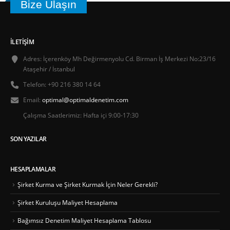
Bize Ulaşın
İLETIŞIM
Adres:
İçerenköy Mh Değirmenyolu Cd. Birman İş Merkezi No:23/16
Ataşehir / İstanbul
Telefon:
+90 216 380 14 64
Email:
optimal@optimaldenetim.com
Çalışma Saatlerimiz:
Hafta içi 9:00-17:30
SON YAZILAR
HESAPLAMALAR
Şirket Kurma ve Şirket Kurmak İçin Neler Gerekli?
Şirket Kuruluşu Maliyet Hesaplama
Bağımsız Denetim Maliyet Hesaplama Tablosu