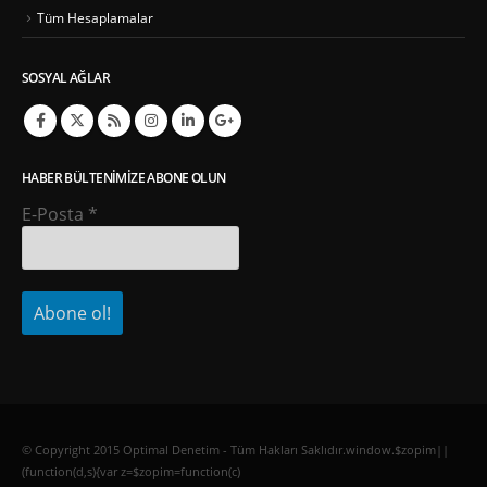
Tüm Hesaplamalar
SOSYAL AĞLAR
HABER BÜLTENIMIZE ABONE OLUN
E-Posta
*
© Copyright 2015 Optimal Denetim - Tüm Hakları Saklıdır.window.$zopim||
(function(d,s){var z=$zopim=function(c)