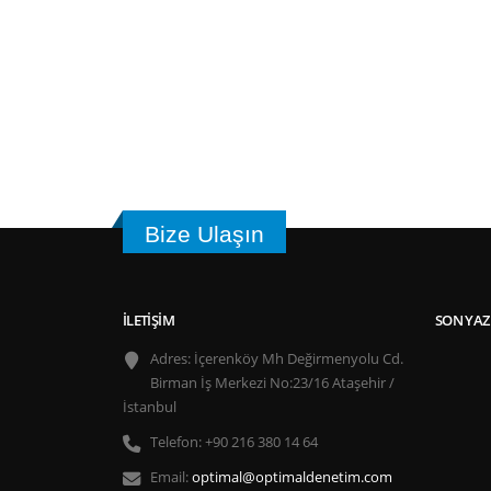
Bize Ulaşın
İLETIŞIM
SON YAZ
Adres:
İçerenköy Mh Değirmenyolu Cd.
Birman İş Merkezi No:23/16 Ataşehir /
İstanbul
Telefon:
+90 216 380 14 64
Email:
optimal@optimaldenetim.com