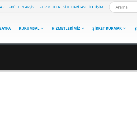
LAR
E-BÜLTEN ARŞIVI
E-HIZMETLER
SITE HARITASI
İLETIŞIM
SAYFA
KURUMSAL
HIZMETLERIMIZ
ŞIRKET KURMAK