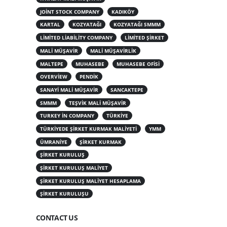
JOINT STOCK COMPANY
KADIKÖY
KARTAL
KOZYATAĞI
KOZYATAĞI SMMM
LIMITED LIABILITY COMPANY
LIMITED ŞIRKET
MALI MÜŞAVIR
MALI MÜŞAVIRLIK
MALTEPE
MUHASEBE
MUHASEBE OFISI
OVERVIEW
PENDIK
SANAYI MALI MÜŞAVIR
SANCAKTEPE
SMMM
TEŞVIK MALI MÜŞAVIR
TURKEY IN COMPANY
TÜRKIYE
TÜRKIYEDE ŞIRKET KURMAK MALIYETI
YMM
ÜMRANIYE
ŞIRKET KURMAK
ŞIRKET KURULUŞ
ŞIRKET KURULUŞ MALIYET
ŞIRKET KURULUŞ MALIYET HESAPLAMA
ŞIRKET KURULUŞU
CONTACT US