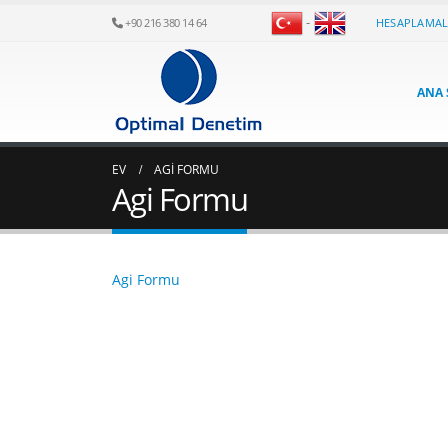
-
HESAPLAMA
+90 216 380 14 64
ANA 
EV
AGI FORMU
Agi Formu
Agi Formu