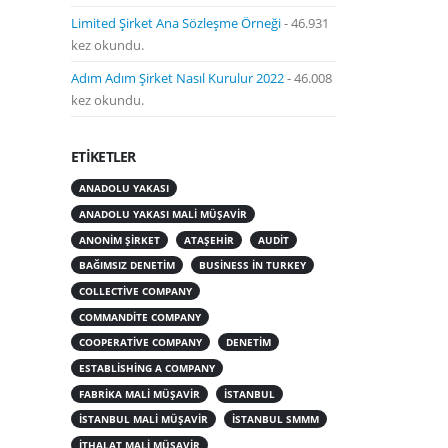
Limited Şirket Ana Sözleşme Örneği
- 46.931
kez okundu.
Adım Adım Şirket Nasıl Kurulur 2022
- 46.008
kez okundu.
ETIKETLER
ANADOLU YAKASI
ANADOLU YAKASI MALI MÜŞAVIR
ANONIM ŞIRKET
ATAŞEHIR
AUDIT
BAĞIMSIZ DENETIM
BUSINESS IN TURKEY
COLLECTIVE COMPANY
COMMANDITE COMPANY
COOPERATIVE COMPANY
DENETIM
ESTABLISHING A COMPANY
FABRIKA MALI MÜŞAVIR
ISTANBUL
ISTANBUL MALI MÜŞAVIR
ISTANBUL SMMM
ITHALAT MALI MÜŞAVIR