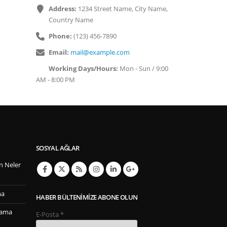
Address:
1234 Street Name, City Name,
Country Name
Phone:
(123) 456-7890
Email:
mail@example.com
Working Days/Hours:
Mon - Sun / 9:00
AM - 8:00 PM
SOSYAL AĞLAR
n Neler
ma
HABER BÜLTENIMIZE ABONE OLUN
lama
E-Posta
*