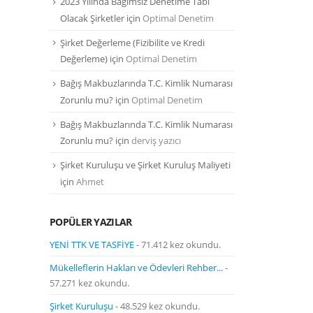
2023 Yılında Bağımsız Denetime Tabi
Olacak Şirketler
için
Optimal Denetim
Şirket Değerleme (Fizibilite ve Kredi
Değerleme)
için
Optimal Denetim
Bağış Makbuzlarında T.C. Kimlik Numarası
Zorunlu mu?
için
Optimal Denetim
Bağış Makbuzlarında T.C. Kimlik Numarası
Zorunlu mu?
için
derviş yazıcı
Şirket Kuruluşu ve Şirket Kuruluş Maliyeti
için
Ahmet
POPÜLER YAZILAR
YENİ TTK VE TASFİYE
- 71.412 kez okundu.
Mükelleflerin Hakları ve Ödevleri Rehber...
-
57.271 kez okundu.
Şirket Kuruluşu
- 48.529 kez okundu.