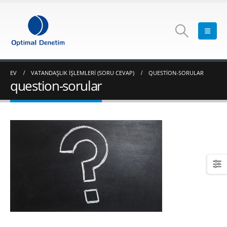
EV
VATANDAŞLIK İŞLEMLERI (SORU CEVAP)
QUESTION-SORULAR
question-sorular