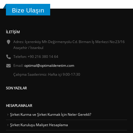
Bize Ulaşın
İLETIŞIM
Adres:
İçerenköy Mh Değirmenyolu Cd. Birman İş Merkezi No:23/16
Ataşehir / İstanbul
Telefon:
+90 216 380 14 64
Email:
optimal@optimaldenetim.com
Çalışma Saatlerimiz:
Hafta içi 9:00-17:30
SON YAZILAR
HESAPLAMALAR
Şirket Kurma ve Şirket Kurmak İçin Neler Gerekli?
Şirket Kuruluşu Maliyet Hesaplama