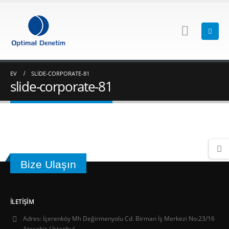
EV
SLIDE-CORPORATE-81
slide-corporate-81
Bize Ulaşın
İLETIŞIM
Adres:
İçerenköy Mh Değirmenyolu Cd. Birman İş Merkezi No:23/16
Ataşehir / İstanbul