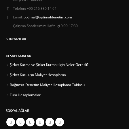
Telefon:
+90 216 380 14 64
Email:
optimal@optimaldenetim.com
Çalışma Saatlerimiz:
Hafta içi 9:00-17:30
SON YAZILAR
HESAPLAMALAR
Şirket Kurma ve Şirket Kurmak İçin Neler Gerekli?
Şirket Kuruluşu Maliyet Hesaplama
Bağımsız Denetim Maliyet Hesaplama Tablosu
Tüm Hesaplamalar
SOSYAL AĞLAR