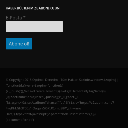
HABER BÜLTENIMIZE ABONE OLUN
E-Posta
*
© Copyright 2015 Optimal Denetim - Tüm Hakları Saklıdır.window.$zopim||
(function(d,s){var z=$zopim=function(c)
{z._.push(c)},$=z.s=d.createElement(s),e=d.getElementsByTagName(s)
[0];z.set=function(o){z.set._.push(o)};z._=[];z.set._=
[];$.async=!0;$.setAttribute("charset","utf-8");$.src="https://v2.zopim.com/?
4kqKhLGh3TB5x1lOaqwv5KiRUXombZ8V";z.t=+new
Date;$.type="text/javascript";e.parentNode.insertBefore($,e)})
(document,"script");