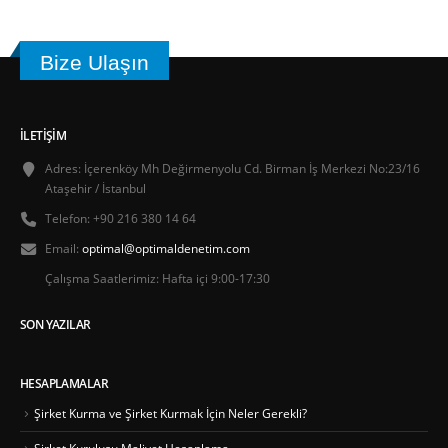
Bize Ulaşın
İLETIŞIM
Adres:
İçerenköy Mh Değirmenyolu Cd. Birman İş Merkezi No:23/16
Ataşehir / İstanbul
Telefon:
+90 216 380 14 64
Email:
optimal@optimaldenetim.com
Çalışma Saatlerimiz:
Hafta içi 9:00-17:30
SON YAZILAR
HESAPLAMALAR
Şirket Kurma ve Şirket Kurmak İçin Neler Gerekli?