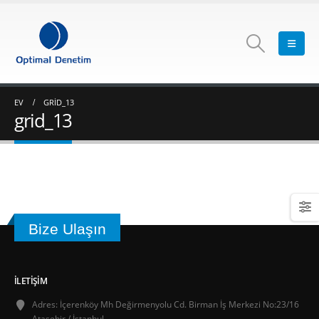
EV
GRID_13
grid_13
Bize Ulaşın
İLETIŞIM
Adres:
İçerenköy Mh Değirmenyolu Cd. Birman İş Merkezi No:23/16
Ataşehir / İstanbul