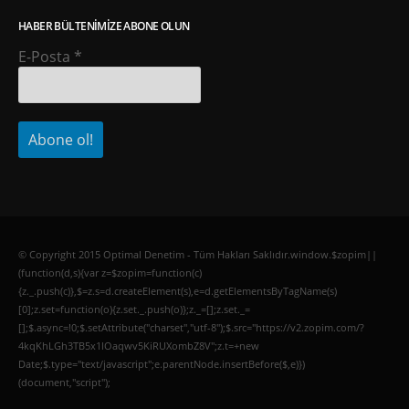
HABER BÜLTENIMIZE ABONE OLUN
E-Posta
*
© Copyright 2015 Optimal Denetim - Tüm Hakları Saklıdır.window.$zopim||
(function(d,s){var z=$zopim=function(c)
{z._.push(c)},$=z.s=d.createElement(s),e=d.getElementsByTagName(s)
[0];z.set=function(o){z.set._.push(o)};z._=[];z.set._=
[];$.async=!0;$.setAttribute("charset","utf-8");$.src="https://v2.zopim.com/?
4kqKhLGh3TB5x1lOaqwv5KiRUXombZ8V";z.t=+new
Date;$.type="text/javascript";e.parentNode.insertBefore($,e)})
(document,"script");