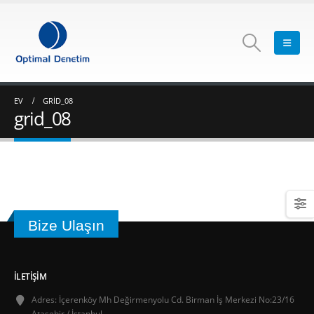
EV
GRID_08
grid_08
Bize Ulaşın
İLETIŞIM
Adres:
İçerenköy Mh Değirmenyolu Cd. Birman İş Merkezi No:23/16
Ataşehir / İstanbul