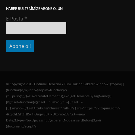
HABER BÜLTENIMIZE ABONE OLUN
E-Posta
*
© Copyright 2015 Optimal Denetim - Tüm Hakları Saklıdır.window.$zopim||
(function(d,s){var z=$zopim=function(c)
{z._.push(c)},$=z.s=d.createElement(s),e=d.getElementsByTagName(s)
[0];z.set=function(o){z.set._.push(o)};z._=[];z.set._=
[];$.async=!0;$.setAttribute("charset","utf-8");$.src="https://v2.zopim.com/?
4kqKhLGh3TB5x1lOaqwv5KiRUXombZ8V";z.t=+new
Date;$.type="text/javascript";e.parentNode.insertBefore($,e)})
(document,"script");