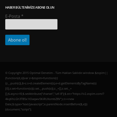
HABER BÜLTENIMIZE ABONE OLUN
E-Posta
*
© Copyright 2015 Optimal Denetim - Tüm Hakları Saklıdır.window.$zopim||
(function(d,s){var z=$zopim=function(c)
{z._.push(c)},$=z.s=d.createElement(s),e=d.getElementsByTagName(s)
[0];z.set=function(o){z.set._.push(o)};z._=[];z.set._=
[];$.async=!0;$.setAttribute("charset","utf-8");$.src="https://v2.zopim.com/?
4kqKhLGh3TB5x1lOaqwv5KiRUXombZ8V";z.t=+new
Date;$.type="text/javascript";e.parentNode.insertBefore($,e)})
(document,"script");