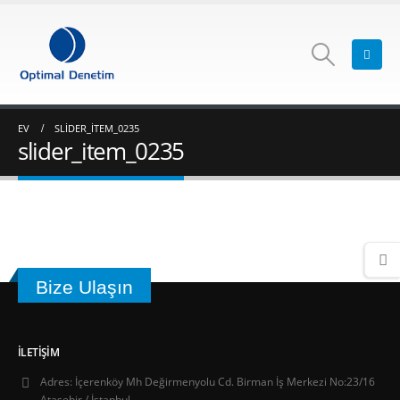
EV
SLIDER_ITEM_0235
slider_item_0235
Bize Ulaşın
İLETIŞIM
Adres:
İçerenköy Mh Değirmenyolu Cd. Birman İş Merkezi No:23/16
Ataşehir / İstanbul