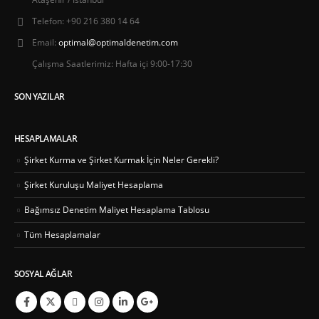
Telefon:
+90 216 380 14 64
Email:
optimal@optimaldenetim.com
Çalışma Saatlerimiz:
Hafta içi 9:00-17:30
SON YAZILAR
HESAPLAMALAR
Şirket Kurma ve Şirket Kurmak İçin Neler Gerekli?
Şirket Kuruluşu Maliyet Hesaplama
Bağımsız Denetim Maliyet Hesaplama Tablosu
Tüm Hesaplamalar
SOSYAL AĞLAR