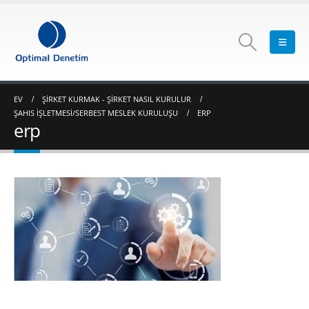
EV
ŞIRKET KURMAK - ŞIRKET NASIL KURULUR
ŞAHIS İŞLETMESI/SERBEST MESLEK KURULUŞU
ERP
erp