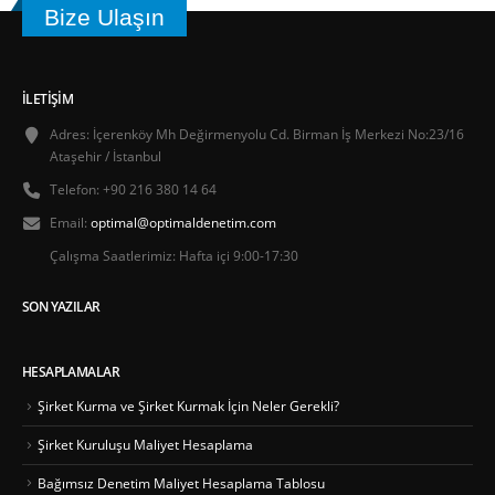
Bize Ulaşın
İLETIŞIM
Adres:
İçerenköy Mh Değirmenyolu Cd. Birman İş Merkezi No:23/16
Ataşehir / İstanbul
Telefon:
+90 216 380 14 64
Email:
optimal@optimaldenetim.com
Çalışma Saatlerimiz:
Hafta içi 9:00-17:30
SON YAZILAR
HESAPLAMALAR
Şirket Kurma ve Şirket Kurmak İçin Neler Gerekli?
Şirket Kuruluşu Maliyet Hesaplama
Bağımsız Denetim Maliyet Hesaplama Tablosu