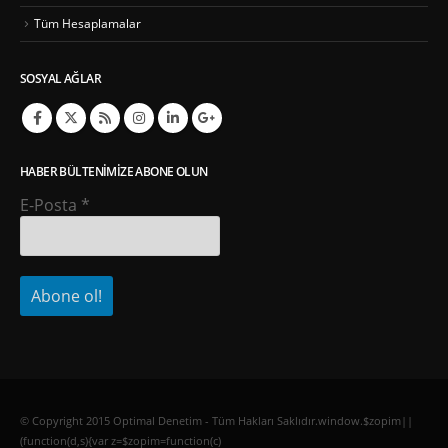
Tüm Hesaplamalar
SOSYAL AĞLAR
HABER BÜLTENIMIZE ABONE OLUN
E-Posta
*
© Copyright 2015 Optimal Denetim - Tüm Hakları Saklıdır.window.$zopim||
(function(d,s){var z=$zopim=function(c)