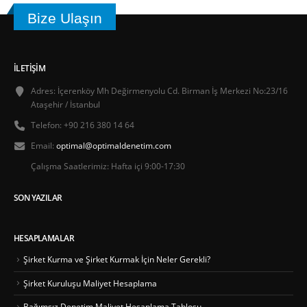
Bize Ulaşın
İLETIŞIM
Adres:
İçerenköy Mh Değirmenyolu Cd. Birman İş Merkezi No:23/16
Ataşehir / İstanbul
Telefon:
+90 216 380 14 64
Email:
optimal@optimaldenetim.com
Çalışma Saatlerimiz:
Hafta içi 9:00-17:30
SON YAZILAR
HESAPLAMALAR
Şirket Kurma ve Şirket Kurmak İçin Neler Gerekli?
Şirket Kuruluşu Maliyet Hesaplama
Bağımsız Denetim Maliyet Hesaplama Tablosu