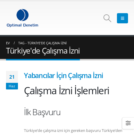
EV
TAG -
TÜRKIYE'DE ÇALIŞMA İZNI
Türkiye'de Çalışma İzni
Yabancılar İçin Çalışma İzni
21
Çalışma İzni İşlemleri
Haz
İlk Başvuru
Türkiye’de çalışma izni için gereken başvuru Türkiye’den