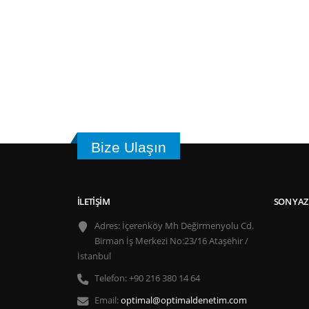
Bize Ulaşın
İLETIŞIM
SON YAZ
Adres:
İçerenköy Mh Değirmenyolu Cd.
Birman İş Merkezi No:23/16 Ataşehir /
İstanbul
Telefon:
+90 216 380 14 64
Email:
optimal@optimaldenetim.com