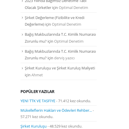
2023 Yılında Bağımsız Denetime Tabi
Olacak Şirketler
için
Optimal Denetim
Şirket Değerleme (Fizibilite ve Kredi
Değerleme)
için
Optimal Denetim
Bağış Makbuzlarında T.C. Kimlik Numarası
Zorunlu mu?
için
Optimal Denetim
Bağış Makbuzlarında T.C. Kimlik Numarası
Zorunlu mu?
için
derviş yazıcı
Şirket Kuruluşu ve Şirket Kuruluş Maliyeti
için
Ahmet
POPÜLER YAZILAR
YENİ TTK VE TASFİYE
- 71.412 kez okundu.
Mükelleflerin Hakları ve Ödevleri Rehber...
-
57.271 kez okundu.
Şirket Kuruluşu
- 48.529 kez okundu.