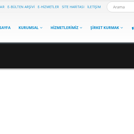
LAR
E-BÜLTEN ARŞIVI
E-HIZMETLER
SITE HARITASI
İLETIŞIM
SAYFA
KURUMSAL
HIZMETLERIMIZ
ŞIRKET KURMAK