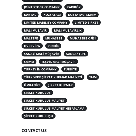
JOINT STOCK COMPANY
KADIKÖY
KARTAL
KOZYATAĞI
KOZYATAĞI SMMM
LIMITED LIABILITY COMPANY
LIMITED ŞIRKET
MALI MÜŞAVIR
MALI MÜŞAVIRLIK
MALTEPE
MUHASEBE
MUHASEBE OFISI
OVERVIEW
PENDIK
SANAYI MALI MÜŞAVIR
SANCAKTEPE
SMMM
TEŞVIK MALI MÜŞAVIR
TURKEY IN COMPANY
TÜRKIYE
TÜRKIYEDE ŞIRKET KURMAK MALIYETI
YMM
ÜMRANIYE
ŞIRKET KURMAK
ŞIRKET KURULUŞ
ŞIRKET KURULUŞ MALIYET
ŞIRKET KURULUŞ MALIYET HESAPLAMA
ŞIRKET KURULUŞU
CONTACT US