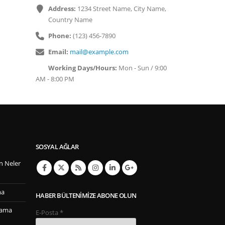
Address:
1234 Street Name, City Name,
Country Name
Phone:
(123) 456-7890
Email:
mail@example.com
Working Days/Hours:
Mon - Sun / 9:00
AM - 8:00 PM
SOSYAL AĞLAR
n Neler
ma
HABER BÜLTENIMIZE ABONE OLUN
lama
E-Posta
*