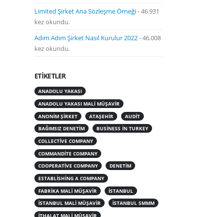
Limited Şirket Ana Sözleşme Örneği
- 46.931
kez okundu.
Adım Adım Şirket Nasıl Kurulur 2022
- 46.008
kez okundu.
ETIKETLER
ANADOLU YAKASI
ANADOLU YAKASI MALI MÜŞAVIR
ANONIM ŞIRKET
ATAŞEHIR
AUDIT
BAĞIMSIZ DENETIM
BUSINESS IN TURKEY
COLLECTIVE COMPANY
COMMANDITE COMPANY
COOPERATIVE COMPANY
DENETIM
ESTABLISHING A COMPANY
FABRIKA MALI MÜŞAVIR
ISTANBUL
ISTANBUL MALI MÜŞAVIR
ISTANBUL SMMM
ITHALAT MALI MÜŞAVIR